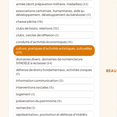
armée (dont préparation militaire, médailles)
(33)
associations caritatives, humanitaires, aide au
développement, développement du bénévolat
(17)
chasse pêche
(118)
clubs de loisirs, relations
(112)
clubs, cercles de réflexion
(3)
conduite d'activités économiques
(10)
culture, pratiques d'activités artistiques, culturelles
(211)
domaines divers, domaines de nomenclature
SITADELE à reclasser
(54)
défense de droits fondamentaux, activités civiques
BEA
(5)
information communication
(12)
interventions sociales
(15)
logement
(3)
préservation du patrimoine
(15)
recherche
(3)
représentation, promotion et défense d'intérêts