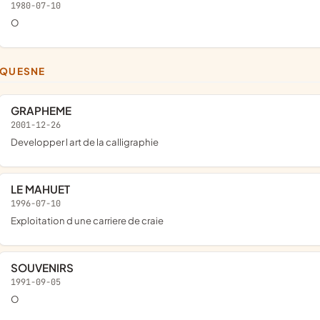
1980-07-10
o
UQUESNE
GRAPHEME
2001-12-26
developper l art de la calligraphie
LE MAHUET
1996-07-10
exploitation d une carriere de craie
SOUVENIRS
1991-09-05
o