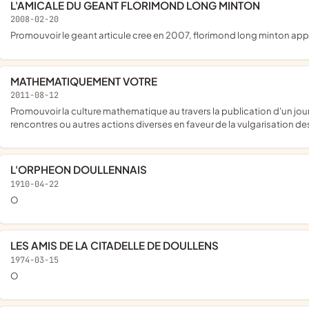
L'AMICALE DU GEANT FLORIMOND LONG MINTON
2008-02-20
promouvoir le geant articule cree en 2007, florimond long minton appa
MATHEMATIQUEMENT VOTRE
2011-08-12
promouvoir la culture mathematique au travers la publication d'un journal, de livres, la création d'évènements, l'organisation de
rencontres ou autres actions diverses en faveur de la vulgarisation 
L'ORPHEON DOULLENNAIS
1910-04-22
o
LES AMIS DE LA CITADELLE DE DOULLENS
1974-03-15
o