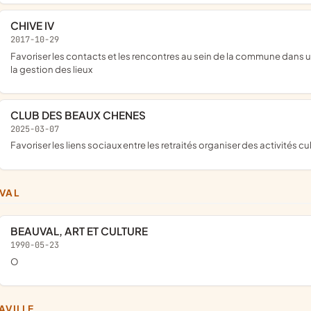
CHIVE IV
2017-10-29
favoriser les contacts et les rencontres au sein de la commune dans un cadre culturel et sociétal avec l'exploitation d'une licence IV, et
la gestion des lieux
CLUB DES BEAUX CHENES
2025-03-07
favoriser les liens sociaux entre les retraités organiser des activités cul
UVAL
BEAUVAL, ART ET CULTURE
1990-05-23
o
NAVILLE