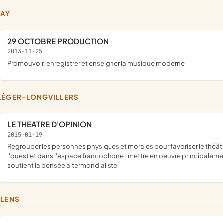
TAY
29 OCTOBRE PRODUCTION
2013-11-25
promouvoir, enregistrer et enseigner la musique moderne
LÉGER-LONGVILLERS
LE THEATRE D'OPINION
2015-01-19
regrouper les personnes physiques et morales pour favoriser le théâtre d'expression sociale et culturelle en france, en afrique de
l'ouest et dans l'espace francophone ; mettre en oeuvre principalemen
soutient la pensée altermondialiste
LLENS