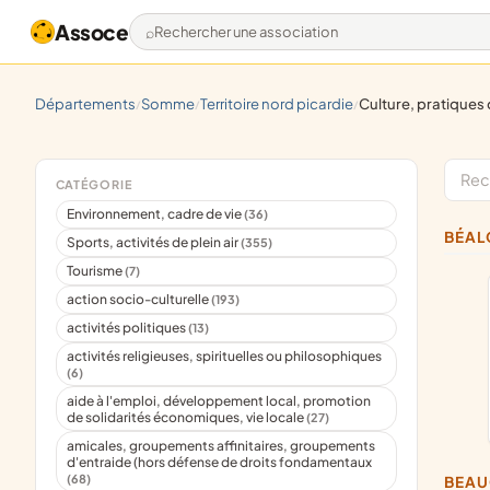
Assoce
Rechercher une association
départements
somme
territoire nord picardie
culture, pratiques d'activités artisti
/
/
/
CATÉGORIE
Environnement, cadre de vie
(36)
BÉA
Sports, activités de plein air
(355)
Tourisme
(7)
action socio-culturelle
(193)
activités politiques
(13)
activités religieuses, spirituelles ou philosophiques
(6)
aide à l'emploi, développement local, promotion
de solidarités économiques, vie locale
(27)
amicales, groupements affinitaires, groupements
d'entraide (hors défense de droits fondamentaux
(68)
BEA