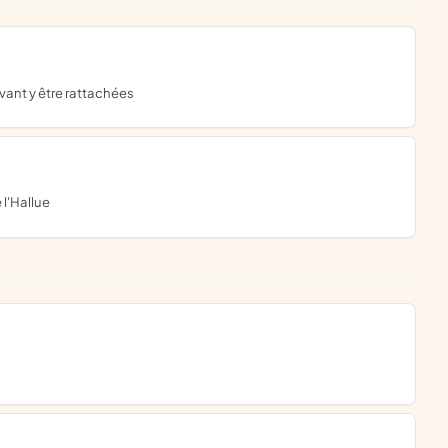
vant y être rattachées
 l'Hallue