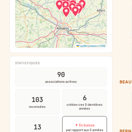
Leaflet
|
assoce
x
OSM
STATISTIQUES
90
BEA
associations actives
6
103
créées ces 5 dernières
recensées
années
13
▼ En baisse
par rapport aux 5 années
BER