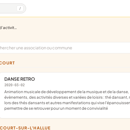
/
ques, culturelles
LCOURT
DANSE RETRO
2020-03-02
animation musicale de développement de la musique et de la danse, proposer des actions liées à la danse, organiser des
évènements, des activités diverses et variées de loisirs : thé dansant,
lors des thés dansants et autres manifestations qui vise l'épanouisse
permettre de se retrouver pour un moment de convivialité
UCOURT-SUR-L'HALLUE