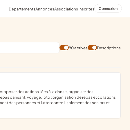
Connexion
Départements
Annonces
Associations inscrites
90 actives
Descriptions
 repas dansant, voyage, loto ; organisation de repas et collations
ment des personnes et lutter contre l'isolement des seniors et