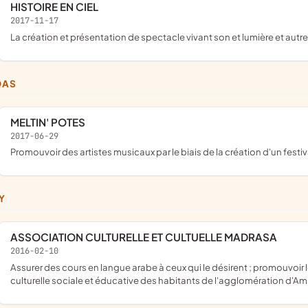
HISTOIRE EN CIEL
2017-11-17
la création et présentation de spectacle vivant son et lumière et autr
DAS
MELTIN' POTES
2017-06-29
promouvoir des artistes musicaux par le biais de la création d'un festi
SY
ASSOCIATION CULTURELLE ET CULTUELLE MADRASA
2016-02-10
assurer des cours en langue arabe à ceux qui le désirent ; promouvoir les relations entre les différentes cultures ; amélioration de la vie
culturelle sociale et éducative des habitants de l'agglomération d'Ami