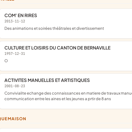
COM' EN RIRES
2013-11-12
des animations et soirées théâtrales et divertissement
CULTURE ET LOISIRS DU CANTON DE BERNAVILLE
1957-12-31
o
ACTIVITES MANUELLES ET ARTISTIQUES
2001-08-23
convivialite echange des connaissances en matiere de travaux manuels et artistiques dessin peinture couture broderie
communication entre les aines et les jeunes a prtir de 8 ans
QUEMAISON