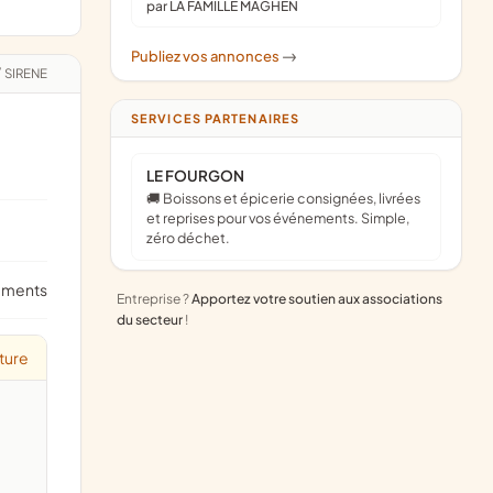
par LA FAMILLE MAGHEN
Publiez vos annonces
->
/
SIRENE
SERVICES PARTENAIRES
LE FOURGON
🚚 Boissons et épicerie consignées, livrées
et reprises pour vos événements. Simple,
zéro déchet.
ements
Entreprise ?
Apportez votre soutien aux associations
du secteur
!
ture