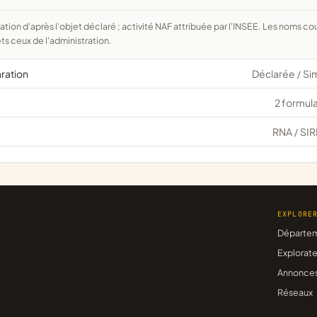
ts ceux de l'administration.
aration
Déclarée
Si
/
2 formula
RNA
SIR
/
EXPLORE
Départe
Explorate
Annonce
Réseaux