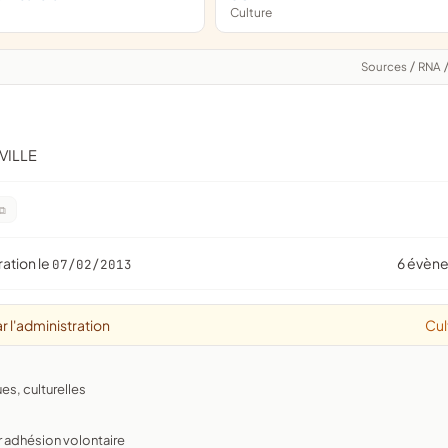
Culture
Sources
/
RNA
VILLE
ration le
6 évèn
07/02/2013
r l'administration
Cul
ues, culturelles
r adhésion volontaire