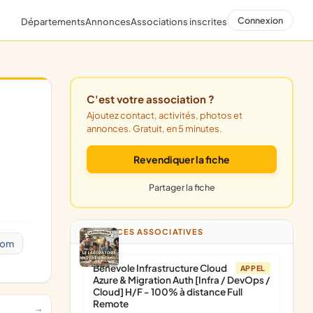
Connexion
Départements
Annonces
Associations inscrites
C'est votre association ?
Ajoutez contact, activités, photos et
annonces. Gratuit, en 5 minutes.
Revendiquer la fiche
Partager la fiche
ANNONCES ASSOCIATIVES
com
Bénévole Infrastructure Cloud
APPEL
Azure & Migration Auth [Infra / DevOps /
Cloud] H/F - 100% à distance Full
Remote