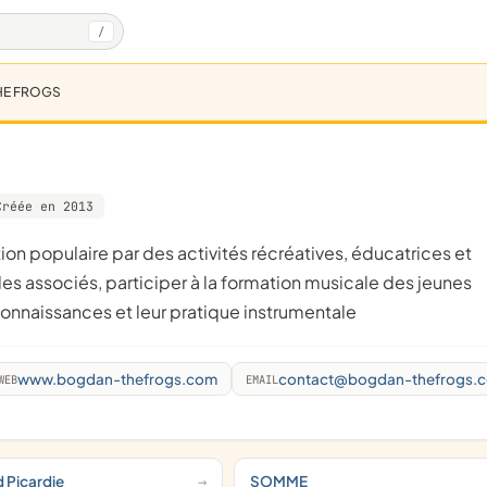
/
HE FROGS
Créée en 2013
yles associés, participer à la formation musicale des jeunes
connaissances et leur pratique instrumentale
www.bogdan-thefrogs.com
contact@bogdan-thefrogs.
WEB
EMAIL
d Picardie
SOMME