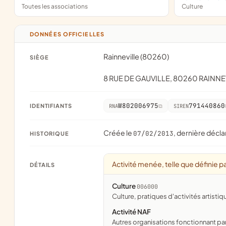
Toutes les associations
Culture
DONNÉES OFFICIELLES
Rainneville (80260)
SIÈGE
8 RUE DE GAUVILLE, 80260 RAINNE
W802006975
791440860
IDENTIFIANTS
RNA
SIREN
Créée le
, dernière décla
07/02/2013
HISTORIQUE
Activité menée, telle que définie pa
DÉTAILS
Culture
006000
culture, pratiques d'activités artistiq
Activité NAF
Autres organisations fonctionnant pa