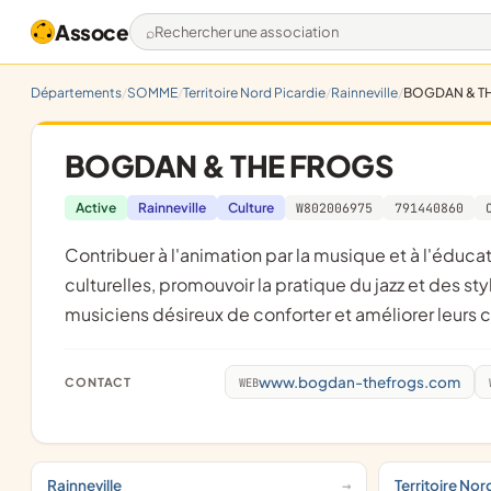
Assoce
Rechercher une association
Départements
SOMME
Territoire Nord Picardie
Rainneville
BOGDAN & T
BOGDAN & THE FROGS
Active
Rainneville
Culture
W802006975
791440860
contribuer à l'animation par la musique et à l'éducation populaire par des activités récréatives, éducatrices et
culturelles, promouvoir la pratique du jazz et des st
musiciens désireux de conforter et améliorer leurs 
www.bogdan-thefrogs.com
CONTACT
WEB
Rainneville
Territoire Nor