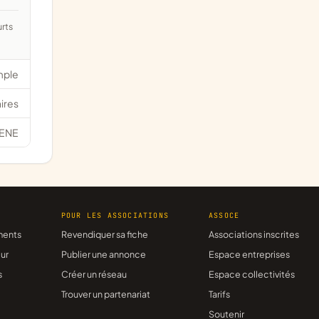
mple
ires
ENE
R
POUR LES ASSOCIATIONS
ASSOCE
ments
Revendiquer sa fiche
Associations inscrites
ur
Publier une annonce
Espace entreprises
s
Créer un réseau
Espace collectivités
Trouver un partenariat
Tarifs
Soutenir