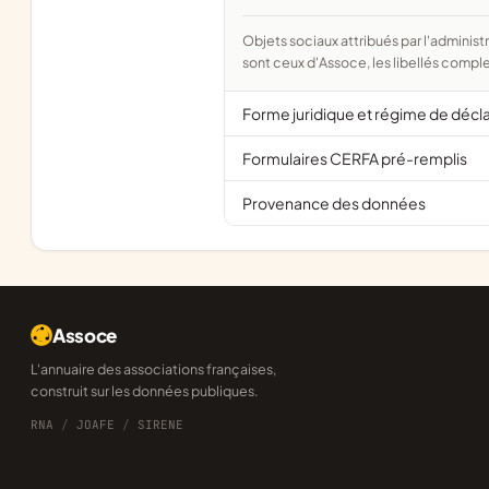
Objets sociaux attribués par l'administration d'après l'objet déclaré ; activité NAF attribuée par l'INSEE. Les noms courts
sont ceux d'Assoce, les libellés comple
Forme juridique et régime de décl
Formulaires CERFA pré-remplis
Provenance des données
Assoce
L'annuaire des associations françaises,
construit sur les données publiques.
RNA
/
JOAFE
/
SIRENE