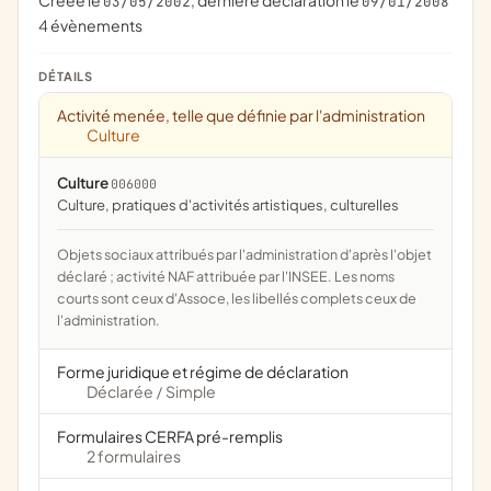
Créée le
, dernière déclaration le
03/05/2002
09/01/2008
4 évènements
DÉTAILS
Activité menée, telle que définie par l'administration
Culture
Culture
006000
culture, pratiques d'activités artistiques, culturelles
Objets sociaux attribués par l'administration d'après l'objet
déclaré ; activité NAF attribuée par l'INSEE. Les noms
courts sont ceux d'Assoce, les libellés complets ceux de
l'administration.
Forme juridique et régime de déclaration
Déclarée
Simple
/
Formulaires CERFA pré-remplis
2 formulaires