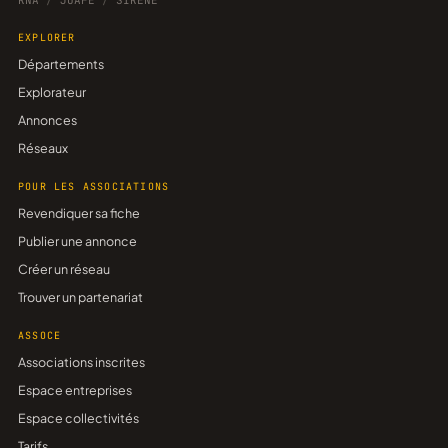
RNA
/
JOAFE
/
SIRENE
EXPLORER
Départements
Explorateur
Annonces
Réseaux
POUR LES ASSOCIATIONS
Revendiquer sa fiche
Publier une annonce
Créer un réseau
Trouver un partenariat
ASSOCE
Associations inscrites
Espace entreprises
Espace collectivités
Tarifs