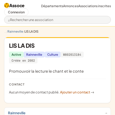
Assoce
Départements
Annonces
Associations inscrites
Connexion
Rechercher une association
Rainneville
LIS LA DIS
LIS LA DIS
Active
Rainneville
Culture
W802013184
Créée en 2002
promouvoir la lecture le chant et le conte
CONTACT
Aucun moyen de contact publié.
Ajouter un contact
->
Rainneville