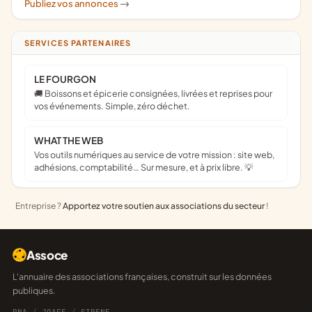
Publiez vos annonces
->
SERVICES PARTENAIRES
LE FOURGON
🚚 Boissons et épicerie consignées, livrées et reprises pour
vos événements. Simple, zéro déchet.
WHAT THE WEB
Vos outils numériques au service de votre mission : site web,
adhésions, comptabilité… Sur mesure, et à prix libre. 💡
Entreprise ?
Apportez votre soutien aux associations du secteur
!
Assoce
L'annuaire des associations françaises, construit sur les données
publiques.