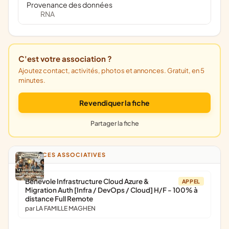
Provenance des données
RNA
C'est votre association ?
Ajoutez contact, activités, photos et annonces. Gratuit, en 5
minutes.
Revendiquer la fiche
Partager la fiche
ANNONCES ASSOCIATIVES
Bénévole Infrastructure Cloud Azure &
APPEL
Migration Auth [Infra / DevOps / Cloud] H/F - 100% à
distance Full Remote
par LA FAMILLE MAGHEN