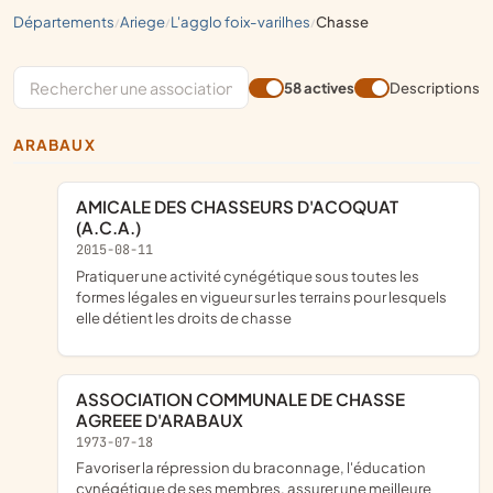
départements
ariege
l'agglo foix-varilhes
chasse
/
/
/
58 actives
Descriptions
ARABAUX
AMICALE DES CHASSEURS D'ACOQUAT
(A.C.A.)
2015-08-11
pratiquer une activité cynégétique sous toutes les
formes légales en vigueur sur les terrains pour lesquels
elle détient les droits de chasse
ASSOCIATION COMMUNALE DE CHASSE
AGREEE D'ARABAUX
1973-07-18
favoriser la répression du braconnage, l'éducation
cynégétique de ses membres, assurer une meilleure