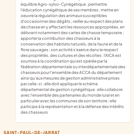
équilibre Agro-sylvo-Cynégétique ; permettre
l'éducation cynégétique de ses membres ; mettre en
oeuvre la régulation des animaux susceptibles
d'occasionner des dégâts ; veiller au respect des plans
de chasse en y affectant les ressources appropriées, en
délivrant notamment des cartes de chasse temporaire ;
apporter la contribution des chasseurs à la
conservation des habitats naturels, de la faune et de la
flore sauvages ; son activité s'exerce dans le respect
des propriétés, des cultures et des récoltes ; l'AICA est
soumise à la coordination qui est opérée par la
fédération départementale ou interdépartementale des
chasseurs pour l'ensemble des ACCA du département
ainsi qu'aux mesures de gestion administrative prises
par celle-ci ; elle doit appliquer le schéma
départemental de gestion cynégétique ; elle collabore
avec l'ensemble des partenaires du monde rural et en
particulier avec les communes de son territoire ; elle
participe à la représentation et à la défense des intérêts
des chasseurs
SAINT-PAUL-DE-JARRAT