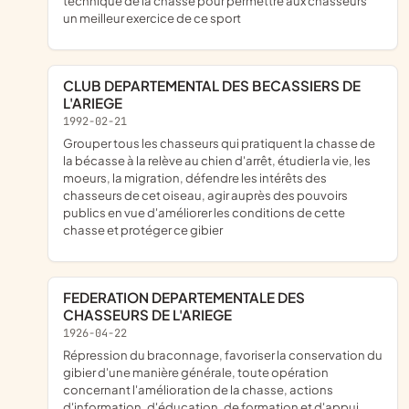
technique de la chasse pour permettre aux chasseurs
un meilleur exercice de ce sport
CLUB DEPARTEMENTAL DES BECASSIERS DE
L'ARIEGE
1992-02-21
grouper tous les chasseurs qui pratiquent la chasse de
la bécasse à la relève au chien d'arrêt, étudier la vie, les
moeurs, la migration, défendre les intérêts des
chasseurs de cet oiseau, agir auprès des pouvoirs
publics en vue d'améliorer les conditions de cette
chasse et protéger ce gibier
FEDERATION DEPARTEMENTALE DES
CHASSEURS DE L'ARIEGE
1926-04-22
répression du braconnage, favoriser la conservation du
gibier d'une manière générale, toute opération
concernant l'amélioration de la chasse, actions
d'information, d'éducation, de formation et d'appui