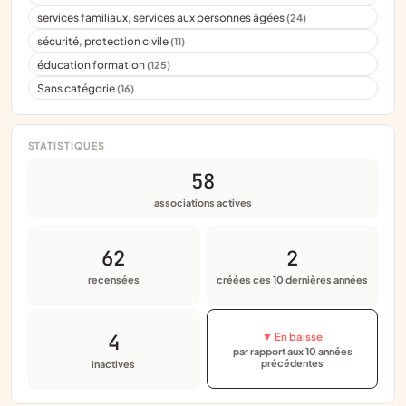
services familiaux, services aux personnes âgées
(24)
sécurité, protection civile
(11)
éducation formation
(125)
Sans catégorie
(16)
STATISTIQUES
58
associations actives
62
2
recensées
créées ces 10 dernières années
4
▼ En baisse
par rapport aux 10 années
précédentes
inactives