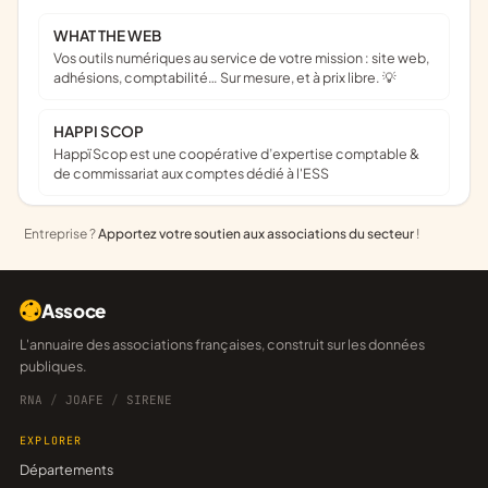
WHAT THE WEB
Vos outils numériques au service de votre mission : site web,
adhésions, comptabilité… Sur mesure, et à prix libre. 💡
HAPPI SCOP
Happï Scop est une coopérative d’expertise comptable &
de commissariat aux comptes dédié à l'ESS
Entreprise ?
Apportez votre soutien aux associations du secteur
!
Assoce
L'annuaire des associations françaises, construit sur les données
publiques.
RNA
/
JOAFE
/
SIRENE
EXPLORER
Départements