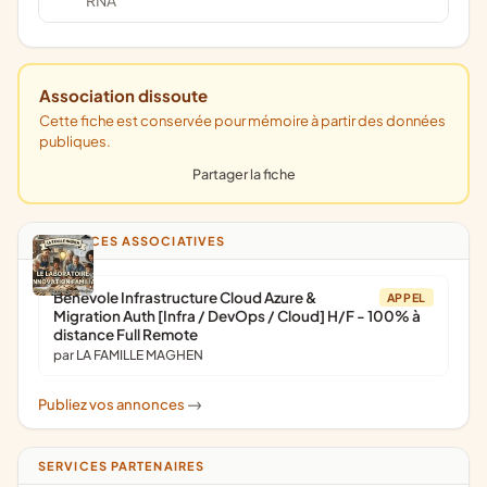
RNA
Association dissoute
Cette fiche est conservée pour mémoire à partir des données
publiques.
Partager la fiche
ANNONCES ASSOCIATIVES
Bénévole Infrastructure Cloud Azure &
APPEL
Migration Auth [Infra / DevOps / Cloud] H/F - 100% à
distance Full Remote
par LA FAMILLE MAGHEN
Publiez vos annonces
->
SERVICES PARTENAIRES