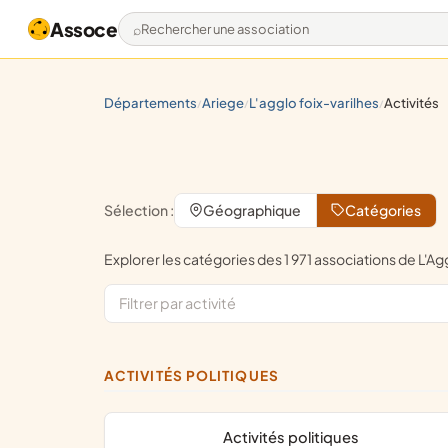
Assoce
Rechercher une association
départements
ariege
l'agglo foix-varilhes
activités
/
/
/
Sélection :
Géographique
Catégories
Explorer les catégories des 1 971 associations de L'
ACTIVITÉS POLITIQUES
activités politiques