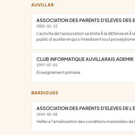
AUVILLAR
ASSOCIATION DES PARENTS D'ELEVES DES 
2001-01-22
L'activite de l'association se limite Â la dEfense et Â la promotion des interets moraux et matEriels communs Â tous les parents d'eleves des etablissements d'enseignement
public d'auvillar et qui s'interdisent tout proselytisme
CLUB INFORMATIQUE AUVILLARAIS ADEMIR
1997-07-01
Enseignement primaire
BARDIGUES
ASSOCIATION DES PARENTS D'ELEVES DE L
1959-05-05
Veiller a l'amelioration des conditions materielles d