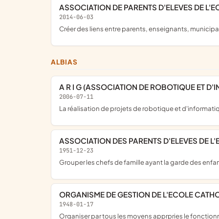
ASSOCIATION DE PARENTS D'ELEVES DE L'
2014-06-03
créer des liens entre parents, enseignants, municipal
ALBIAS
A R I G (ASSOCIATION DE ROBOTIQUE ET D
2006-07-11
la réalisation de projets de robotique et d'informat
ASSOCIATION DES PARENTS D'ELEVES DE L'E
1951-12-23
Grouper les chefs de famille ayant la garde des enfant
ORGANISME DE GESTION DE L'ECOLE CATHOL
1948-01-17
Organiser par tous les moyens apprpries le fonctionnement materielde l'ecole libre de filles d'albias.de recruter les directeurs et maitres,d'assurer leurs remunerations ,de