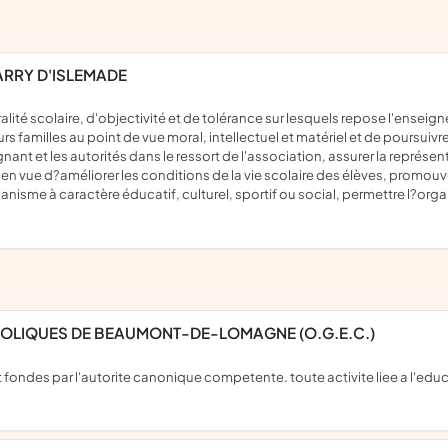
ARRY D'ISLEMADE
urs familles au point de vue moral, intellectuel et matériel et de poursui
ignant et les autorités dans le ressort de l'association, assurer la représ
n vue d?améliorer les conditions de la vie scolaire des élèves, promouvo
rganisme à caractère éducatif, culturel, sportif ou social, permettre l?or
HOLIQUES DE BEAUMONT-DE-LOMAGNE (O.G.E.C.)