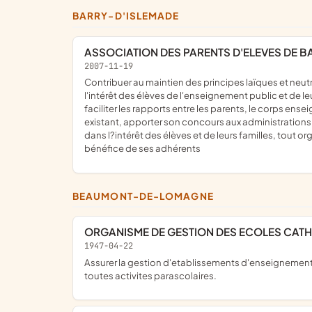
BARRY-D'ISLEMADE
ASSOCIATION DES PARENTS D'ELEVES DE B
2007-11-19
contribuer au maintien des principes laïques et neutralité scolaire, d'objectivité et de tolérance sur lesquels repose l'enseignement public. Etudier toute question qui concerne
l'intérêt des élèves de l'enseignement public et de le
faciliter les rapports entre les parents, le corps ense
existant, apporter son concours aux administrations e
dans l?intérêt des élèves et de leurs familles, tout o
bénéfice de ses adhérents
BEAUMONT-DE-LOMAGNE
ORGANISME DE GESTION DES ECOLES CAT
1947-04-22
Assurer la gestion d'etablissements d'enseignement fondes par l'autorite canonique competente. toute activite liee a l'education, l'enseignement, la formation et la culture et
toutes activites parascolaires.