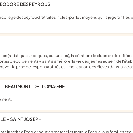
THEODORE DESPEYROUS
tes d'équipements visant à améliorer la vie des jeunes au sein de l'établ
voir la prise de responsabilités et l'implication des élèves dans la vie as
ES - BEAUMONT-DE-LOMAGNE -
nement.
ILE - SAINT JOSEPH
ts inscrits a l'ecole ; soutien materiel et moral a l'ecole, aux familles et a