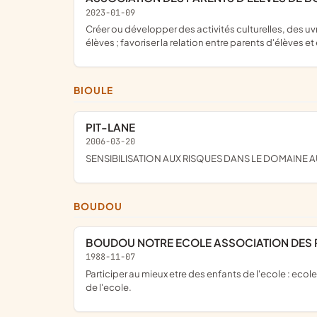
2023-01-09
créer ou développer des activités culturelles, des uvres sociales, au sein de l'établissement scolaire ; promouvoir des actions visant à favoriser l'éducation permanente des
élèves ; favoriser la relation entre parents d'élèves 
BIOULE
PIT-LANE
2006-03-20
SENSIBILISATION AUX RISQUES DANS LE DOMAINE
BOUDOU
BOUDOU NOTRE ECOLE ASSOCIATION DES 
1988-11-07
Participer au mieux etre des enfants de l'ecole : ecole, garderie,cantine, installations ludiques, sorties... gerer les fonds des- tines a financer l'etude et a completer l'equipement
de l'ecole.