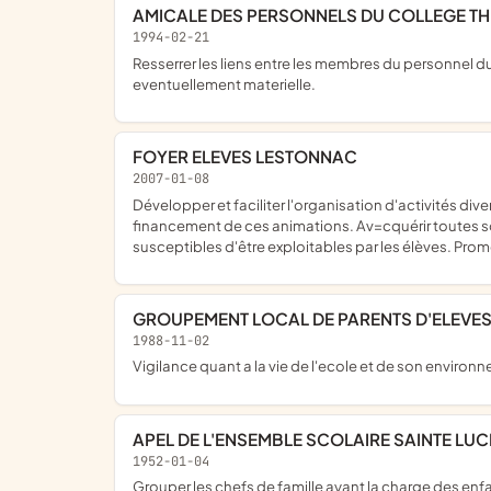
AMICALE DES PERSONNELS DU COLLEGE 
1994-02-21
Resserrer les liens entre les membres du personnel du college despeyroux (retraites inclus) par les moyens qu'ils jugeront les plus appropries, pour une entraide morale ou
eventuellement materielle.
FOYER ELEVES LESTONNAC
2007-01-08
Développer et faciliter l'organisation d'activités diverses (artistiques, ludiques, culturelles), la cération de clubs ou de différentes sorties hors temps scolaire. Aider au
financement de ces animations. Av=cquérir toutes sor
susceptibles d'être exploitables par les élèves. Promou
GROUPEMENT LOCAL DE PARENTS D'ELEV
1988-11-02
Vigilance quant a la vie de l'ecole et de son environ
APEL DE L'ENSEMBLE SCOLAIRE SAINTE LUC
1952-01-04
Grouper les chefs de famille ayant la charge des enfan