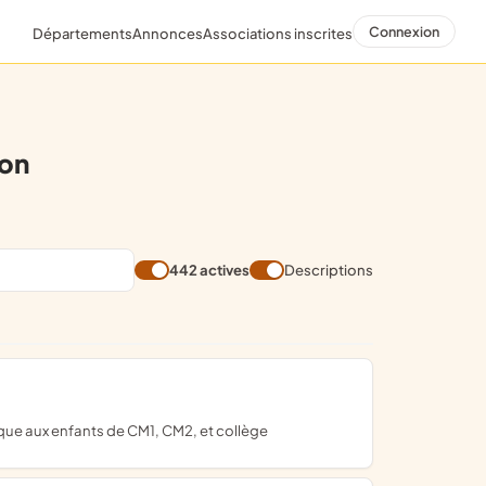
Connexion
Départements
Annonces
Associations inscrites
on
442 actives
Descriptions
ique aux enfants de CM1, CM2, et collège