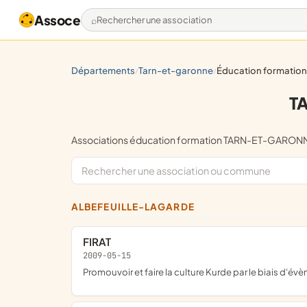
Assoce
Rechercher une association
départements
tarn-et-garonne
éducation formation
/
/
T
Associations éducation formation TARN-ET-GARO
ALBEFEUILLE-LAGARDE
FIRAT
2009-05-15
promouvoir et faire la culture Kurde par le biais d