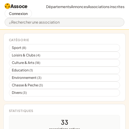
Assoce
Départements
Annonces
Associations inscrites
Connexion
Rechercher une association
CATÉGORIE
Sport
(8)
Loisirs & Clubs
(4)
Culture & Arts
(18)
Education
(1)
Environnement
(3)
Chasse & Peche
(3)
Divers
(3)
STATISTIQUES
33
associations actives