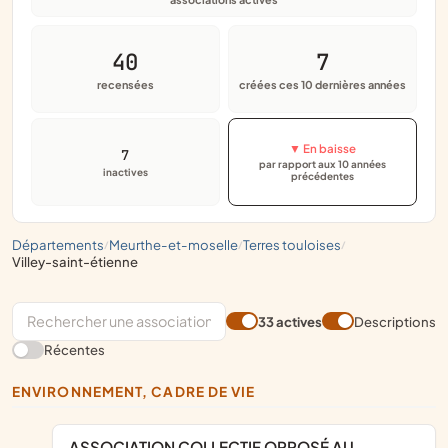
40
7
recensées
créées ces 10 dernières années
▼ En baisse
7
par rapport aux 10 années
inactives
précédentes
départements
meurthe-et-moselle
terres touloises
/
/
/
villey-saint-étienne
33 actives
Descriptions
Récentes
ENVIRONNEMENT, CADRE DE VIE
ASSOCIATION COLLECTIF OPPOSÉ AU