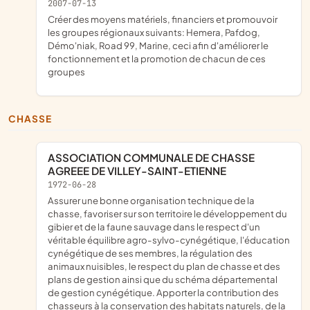
2007-07-13
créer des moyens matériels, financiers et promouvoir
les groupes régionaux suivants: Hemera, Pafdog,
Démo'niak, Road 99, Marine, ceci afin d'améliorer le
fonctionnement et la promotion de chacun de ces
groupes
CHASSE
ASSOCIATION COMMUNALE DE CHASSE
AGREEE DE VILLEY-SAINT-ETIENNE
1972-06-28
Assurer une bonne organisation technique de la
chasse, favoriser sur son territoire le développement du
gibier et de la faune sauvage dans le respect d'un
véritable équilibre agro-sylvo-cynégétique, l'éducation
cynégétique de ses membres, la régulation des
animaux nuisibles, le respect du plan de chasse et des
plans de gestion ainsi que du schéma départemental
de gestion cynégétique. Apporter la contribution des
chasseurs à la conservation des habitats naturels, de la