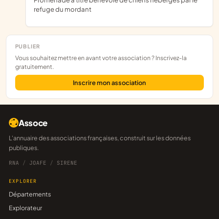
refuge du mordant
PUBLIER
Vous souhaitez mettre en avant votre association ? Inscrivez-la
gratuitement.
Inscrire mon association
Assoce
L'annuaire des associations françaises, construit sur les données
publiques.
RNA
/
JOAFE
/
SIRENE
EXPLORER
Départements
Explorateur