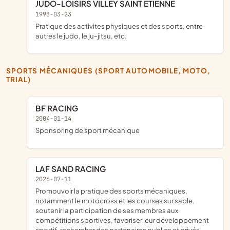
JUDO-LOISIRS VILLEY SAINT ETIENNE
1993-03-23
Pratique des activites physiques et des sports, entre
autres le judo, le ju-jitsu, etc.
SPORTS MÉCANIQUES (SPORT AUTOMOBILE, MOTO,
TRIAL)
BF RACING
2004-01-14
sponsoring de sport mécanique
LAF SAND RACING
2026-07-11
promouvoir la pratique des sports mécaniques,
notamment le motocross et les courses sur sable,
soutenir la participation de ses membres aux
compétitions sportives, favoriser leur développement
sportif, rechercher des partenaires publics et privés,