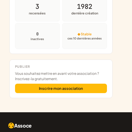
3
1982
recensées
dernière création
0
◆ Stable
ces 10 dernières années
inactives
PUBLIER
Vous souhaitez mettre en avant votre association ?
Inscrivez-la gratuitement.
Inscrire mon association
Assoce