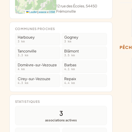
12 rue des Écoles, 54450
Frémonville
Leaflet
|
assoce
x
OSM
COMMUNES PROCHES
Harbouey
Gogney
3 km
3 km
PÊC
Tanconville
Blâmont
3.3 km
3.5 km
Domèvre-sur-Vezouze
Barbas
4 km
4.1 km
Cirey-sur-Vezouze
Repaix
4.3 km
4.4 km
STATISTIQUES
3
associations actives