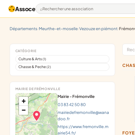
Assoce
Rechercher une association
départements
meurthe-et-moselle
vezouze en piémont
frémonv
/
/
/
CATÉGORIE
Culture & Arts
(1)
CHA
Chasse & Peche
(2)
MAIRIE DE FRÉMONVILLE
Mairie - Frémonville
+
03 83 42 50 80
−
mairiedefremonville@wana
doo.fr
https://www.fremonville.m
airie54.fr/
FOY