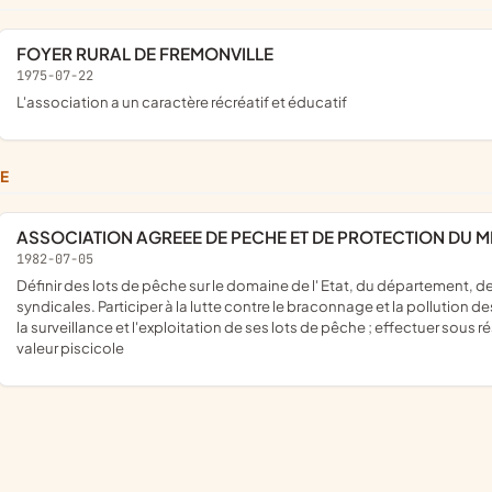
FOYER RURAL DE FREMONVILLE
1975-07-22
l'association a un caractère récréatif et éducatif
HE
ASSOCIATION AGREEE DE PECHE ET DE PROTECTION DU M
1982-07-05
définir des lots de pêche sur le domaine de l' Etat, du département, des communes, ou de riverains, groupés ou non en associations
syndicales. Participer à la lutte contre le braconnage et la pollution d
la surveillance et l'exploitation de ses lots de pêche ; effectuer sous 
valeur piscicole