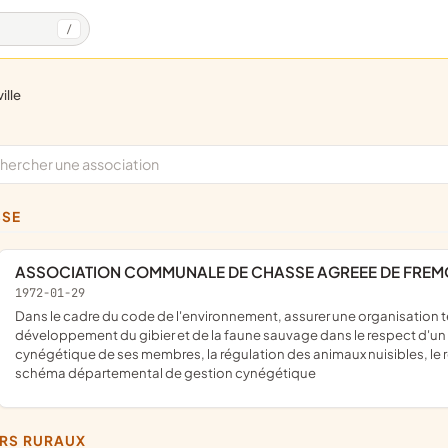
/
ille
SSE
ASSOCIATION COMMUNALE DE CHASSE AGREEE DE FREM
1972-01-29
dans le cadre du code de l'environnement, assurer une organisation technique de la chasse, favoriser sur son territoire le
développement du gibier et de la faune sauvage dans le respect d'un 
cynégétique de ses membres, la régulation des animaux nuisibles, le 
schéma départemental de gestion cynégétique
ERS RURAUX