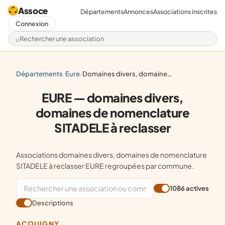
Assoce
Départements
Annonces
Associations inscrites
Connexion
Rechercher une association
départements
eure
domaines divers, domaines de nomenclature sitadele à reclasser
/
/
EURE — domaines divers,
domaines de nomenclature
SITADELE à reclasser
Associations domaines divers, domaines de nomenclature
SITADELE à reclasser EURE regroupées par commune.
1086 actives
Descriptions
ACQUIGNY