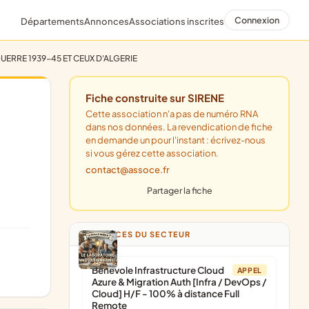
Connexion
Départements
Annonces
Associations inscrites
ERRE 1939-45 ET CEUX D'ALGERIE
Fiche construite sur SIRENE
Cette association n'a pas de numéro RNA
dans nos données. La revendication de fiche
en demande un pour l'instant : écrivez-nous
si vous gérez cette association.
contact@assoce.fr
Partager la fiche
ANNONCES DU SECTEUR
Bénévole Infrastructure Cloud
APPEL
Azure & Migration Auth [Infra / DevOps /
Cloud] H/F - 100% à distance Full
Remote