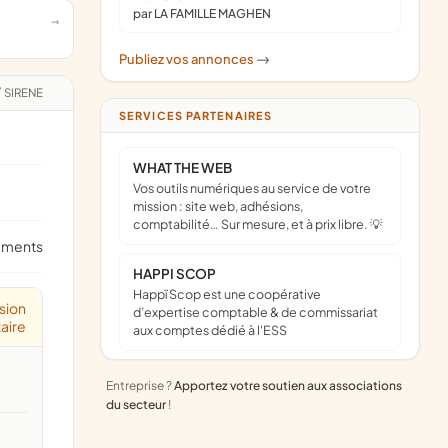
par LA FAMILLE MAGHEN
Publiez vos annonces
->
/
SIRENE
SERVICES PARTENAIRES
WHAT THE WEB
Vos outils numériques au service de votre
mission : site web, adhésions,
comptabilité… Sur mesure, et à prix libre. 💡
ements
HAPPI SCOP
Happï Scop est une coopérative
sion
d’expertise comptable & de commissariat
aire
aux comptes dédié à l'ESS
Entreprise ?
Apportez votre soutien aux associations
du secteur
!