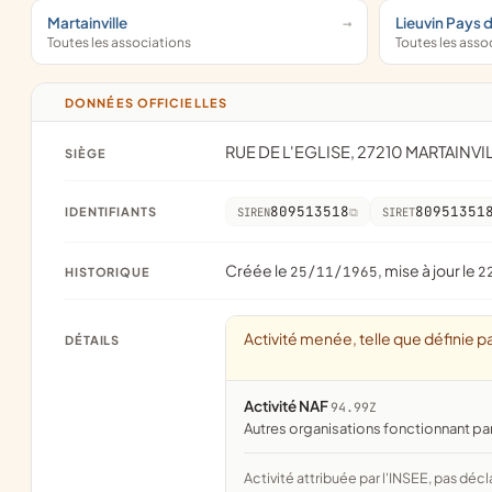
Martainville
Lieuvin Pays 
Toutes les associations
Toutes les asso
DONNÉES OFFICIELLES
RUE DE L'EGLISE, 27210 MARTAINVI
SIÈGE
809513518
80951351
IDENTIFIANTS
SIREN
SIRET
Créée le
, mise à jour le
25/11/1965
2
HISTORIQUE
Activité menée, telle que définie pa
DÉTAILS
Activité NAF
94.99Z
Autres organisations fonctionnant pa
Activité attribuée par l'INSEE, pas décl