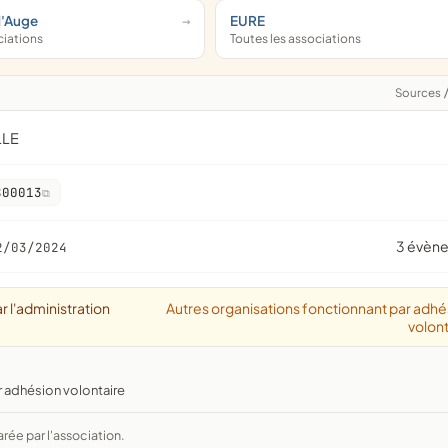
d'Auge
EURE
ciations
Toutes les associations
Sources
LLE
800013
3 évèn
2/03/2024
r l'administration
Autres organisations fonctionnant par adhé
volont
r adhésion volontaire
arée par l'association.