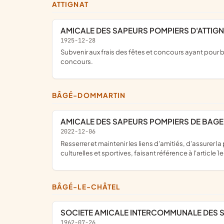
ATTIGNAT
AMICALE DES SAPEURS POMPIERS D'ATTIG
1925-12-28
subvenir aux frais des fêtes et concours ayant pour but le perfectionnement et l'instruction du corps; propager, vulgariser l'étude théorique et pratique du tir et organiser des
concours.
BÂGÉ-DOMMARTIN
AMICALE DES SAPEURS POMPIERS DE BAG
2022-12-06
resserrer et maintenir les liens d'amitiés, d'assurer la protection sociale des sapeurs pompiers par l'organisation et la mise en commun de connaissances ou d'activités
culturelles et sportives, faisant référence à l'article 1er
BÂGÉ-LE-CHÂTEL
SOCIETE AMICALE INTERCOMMUNALE DES 
1962-07-26