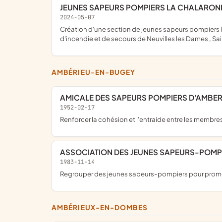
JEUNES SAPEURS POMPIERS LA CHALARON
2024-05-07
création d'une section de jeunes sapeurs pompiers la Chalaronne au service local d'incendie et de secours de l'Abergement-Clémenciat en collaboration avec les centres
d'incendie et de secours de Neuvilles les Dames , Saint
AMBÉRIEU-EN-BUGEY
AMICALE DES SAPEURS POMPIERS D'AMBER
1952-02-17
renforcer la cohésion et l'entraide entre les membres 
ASSOCIATION DES JEUNES SAPEURS-POM
1983-11-14
regrouper des jeunes sapeurs-pompiers pour promouv
AMBÉRIEUX-EN-DOMBES