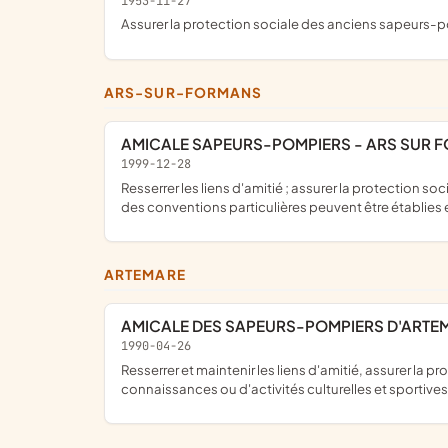
1953-11-27
assurer la protection sociale des anciens sapeurs-p
ARS-SUR-FORMANS
AMICALE SAPEURS-POMPIERS - ARS SUR 
1999-12-28
resserrer les liens d'amitié ; assurer la protection sociale des sapeurs-pompiers par l'organisation et la mise en commun de connaissances ou d'activités culturelles et sportives ;
des conventions particulières peuvent être établies 
ARTEMARE
AMICALE DES SAPEURS-POMPIERS D'ARTE
1990-04-26
resserrer et maintenir les liens d'amitié, assurer la protection sociale des sapeurs pompiers actifs ou retraités par l'organisation et la mise en commun permanente de
connaissances ou d'activités culturelles et sportives, fa