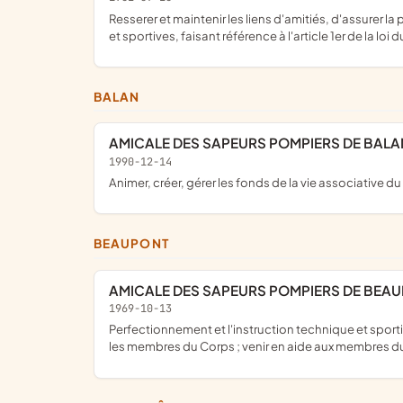
Resserer et maintenir les liens d'amitiés, d'assurer la protection sociale des sapeurs pompiers par l'organisation et la mise en commun de connaissances ou d'activités culturelles
et sportives, faisant référence à l'article 1er de la loi du
BALAN
AMICALE DES SAPEURS POMPIERS DE BALA
1990-12-14
animer, créer, gérer les fonds de la vie associative
BEAUPONT
AMICALE DES SAPEURS POMPIERS DE BEA
1969-10-13
perfectionnement et l'instruction technique et sportive du Corps, ainsi qu'aux frais qui peuvent résulter de toute organisation susceptible de resserer les liens de camaderie entre
les membres du Corps ; venir en aide aux membres d