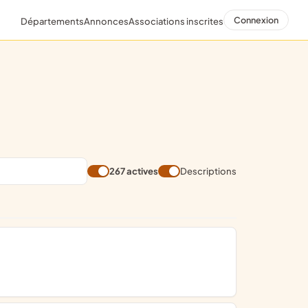
Connexion
Départements
Annonces
Associations inscrites
267 actives
Descriptions