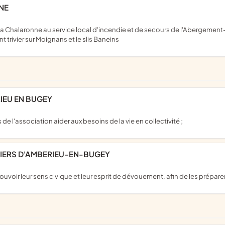
NE
 trivier sur Moignans et le slis Baneins
IEU EN BUGEY
de l'association aider aux besoins de la vie en collectivité ;
PIERS D'AMBERIEU-EN-BUGEY
oir leur sens civique et leur esprit de dévouement, afin de les prépare