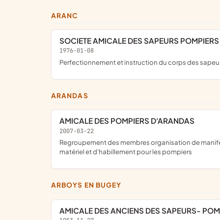
ARANC
SOCIETE AMICALE DES SAPEURS POMPIERS
1976-01-08
perfectionnement et instruction du corps des sape
ARANDAS
AMICALE DES POMPIERS D'ARANDAS
2007-03-22
regroupement des membres organisation de manifestations dans le village gestion de l'association, vente de calendriers, accompagnement lors de funérailles, achat de petit
matériel et d'habillement pour les pompiers
ARBOYS EN BUGEY
AMICALE DES ANCIENS DES SAPEURS- POM