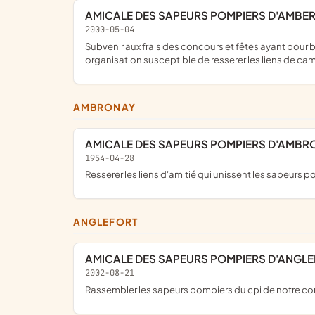
AMICALE DES SAPEURS POMPIERS D'AMBE
2000-05-04
subvenir aux frais des concours et fêtes ayant pour but le perfectionnement et l'instruction technique et sportive du Corps, ainsi qu'aux frais qui peuvent résulter de toute
organisation susceptible de resserer les liens de 
AMBRONAY
AMICALE DES SAPEURS POMPIERS D'AMBR
1954-04-28
resserer les liens d'amitié qui unissent les sapeurs 
ANGLEFORT
AMICALE DES SAPEURS POMPIERS D'ANGL
2002-08-21
rassembler les sapeurs pompiers du cpi de notre c