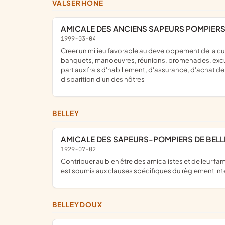
VALSERHÔNE
AMICALE DES ANCIENS SAPEURS POMPIER
1999-03-04
creer un milieu favorable au developpement de la culture intellectuelle, civique, morale et professionnelle des sapeurs pompiers ; subvenir d'une part aux frais de fêtes,
banquets, manoeuvres, réunions, promenades, excursion
part aux frais d'habillement, d'assurance, d'achat d
disparition d'un des nôtres
BELLEY
AMICALE DES SAPEURS-POMPIERS DE BELL
1929-07-02
contribuer au bien être des amicalistes et de leur famille ; promouvoir toute activité sportive et culturelle en son sein ; aider financièrement les membres dans le besoin ; cet objet
est soumis aux clauses spécifiques du règlement int
BELLEYDOUX