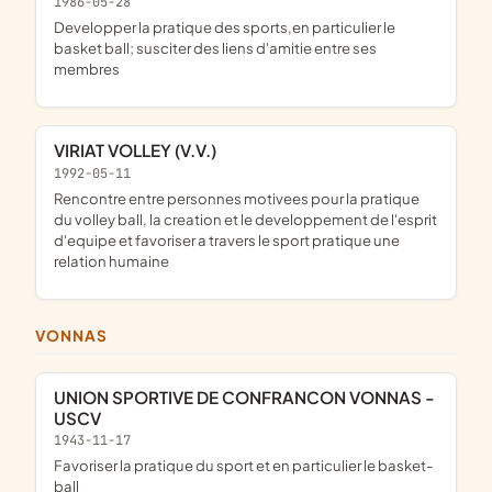
1986-05-28
developper la pratique des sports,en particulier le
basket ball; susciter des liens d'amitie entre ses
membres
VIRIAT VOLLEY (V.V.)
1992-05-11
rencontre entre personnes motivees pour la pratique
du volley ball, la creation et le developpement de l'esprit
d'equipe et favoriser a travers le sport pratique une
relation humaine
VONNAS
UNION SPORTIVE DE CONFRANCON VONNAS -
USCV
1943-11-17
favoriser la pratique du sport et en particulier le basket-
ball