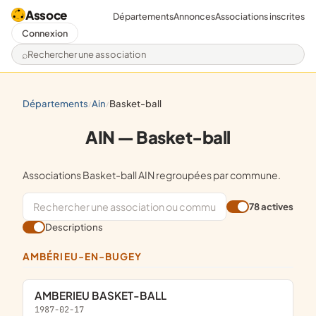
Assoce
Départements
Annonces
Associations inscrites
Connexion
Rechercher une association
départements
ain
basket-ball
/
/
AIN — Basket-ball
Associations Basket-ball AIN regroupées par commune.
78 actives
Descriptions
AMBÉRIEU-EN-BUGEY
AMBERIEU BASKET-BALL
1987-02-17