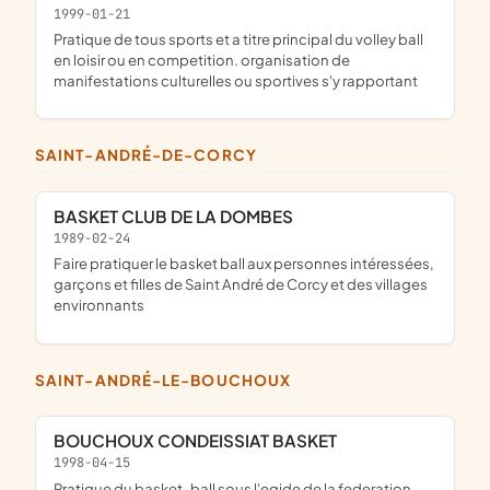
1999-01-21
pratique de tous sports et a titre principal du volley ball
en loisir ou en competition. organisation de
manifestations culturelles ou sportives s'y rapportant
SAINT-ANDRÉ-DE-CORCY
BASKET CLUB DE LA DOMBES
1989-02-24
faire pratiquer le basket ball aux personnes intéressées,
garçons et filles de Saint André de Corcy et des villages
environnants
SAINT-ANDRÉ-LE-BOUCHOUX
BOUCHOUX CONDEISSIAT BASKET
1998-04-15
pratique du basket-ball sous l'egide de la federation