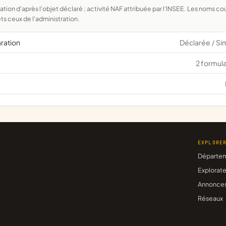
ts ceux de l'administration.
aration
Déclarée
Si
/
2 formula
EXPLORE
Départe
Explorate
Annonce
Réseaux