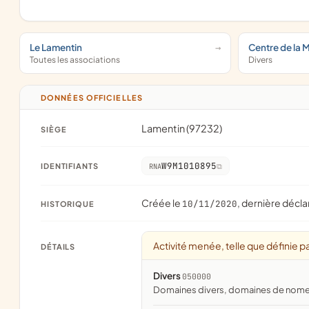
Le Lamentin
Centre de la 
Toutes les associations
Divers
DONNÉES OFFICIELLES
Lamentin (97232)
SIÈGE
W9M1010895
IDENTIFIANTS
RNA
Créée le
, dernière décla
10/11/2020
HISTORIQUE
Activité menée, telle que définie pa
DÉTAILS
Divers
050000
domaines divers, domaines de nome