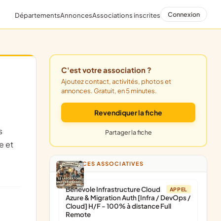
Connexion
Départements
Annonces
Associations inscrites
C'est votre association ?
Ajoutez contact, activités, photos et
annonces. Gratuit, en 5 minutes.
Revendiquer la fiche
Partager la fiche
e et
a
ANNONCES ASSOCIATIVES
Bénévole Infrastructure Cloud
APPEL
Azure & Migration Auth [Infra / DevOps /
Cloud] H/F - 100% à distance Full
Remote