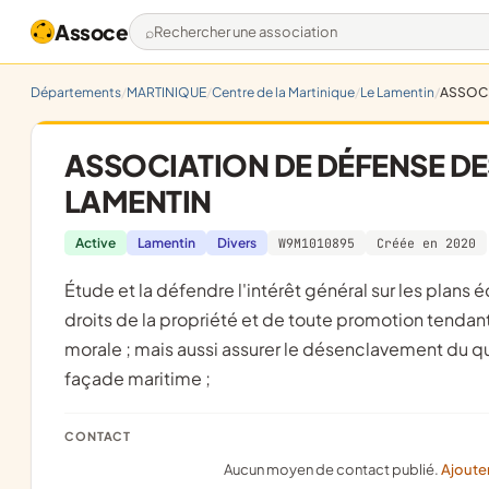
Assoce
Rechercher une association
Départements
MARTINIQUE
Centre de la Martinique
Le Lamentin
ASSOCI
ASSOCIATION DE DÉFENSE DE
LAMENTIN
Active
Lamentin
Divers
W9M1010895
Créée en 2020
étude et la défendre l'intérêt général sur les plans économique, social, culturel ; et notamment la sauvegarde les
droits de la propriété et de toute promotion tendant
morale ; mais aussi assurer le désenclavement du qu
façade maritime ;
CONTACT
Aucun moyen de contact publié.
Ajoute