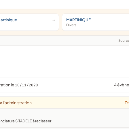
Martinique
MARTINIQUE
Divers
Sourc
ration le
4 évèn
10/11/2020
r l'administration
Di
nclature SITADELE à reclasser