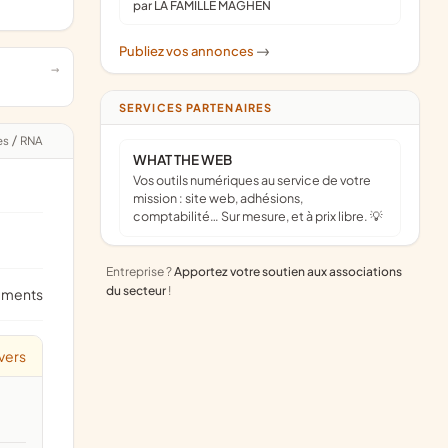
par LA FAMILLE MAGHEN
Publiez vos annonces
->
SERVICES PARTENAIRES
es
/
RNA
WHAT THE WEB
Vos outils numériques au service de votre
mission : site web, adhésions,
comptabilité… Sur mesure, et à prix libre. 💡
Entreprise ?
Apportez votre soutien aux associations
du secteur
!
ements
vers