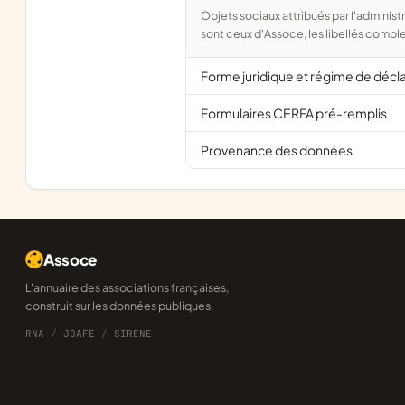
Objets sociaux attribués par l'administration d'après l'objet déclaré ; activité NAF attribuée par l'INSEE. Les noms courts
sont ceux d'Assoce, les libellés comple
Forme juridique et régime de décl
Formulaires CERFA pré-remplis
Provenance des données
Assoce
L'annuaire des associations françaises,
construit sur les données publiques.
RNA
/
JOAFE
/
SIRENE