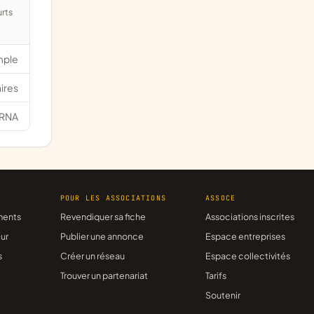
mple
ires
RNA
R
POUR LES ASSOCIATIONS
ASSOCE
ments
Revendiquer sa fiche
Associations inscrites
ur
Publier une annonce
Espace entreprises
s
Créer un réseau
Espace collectivités
Trouver un partenariat
Tarifs
Soutenir