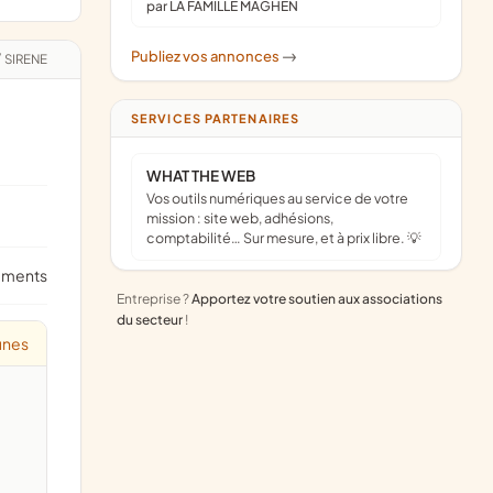
par LA FAMILLE MAGHEN
Publiez vos annonces
->
/
SIRENE
SERVICES PARTENAIRES
WHAT THE WEB
Vos outils numériques au service de votre
mission : site web, adhésions,
comptabilité… Sur mesure, et à prix libre. 💡
ements
Entreprise ?
Apportez votre soutien aux associations
du secteur
!
unes