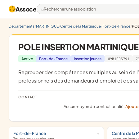
Assoce
Rechercher une association
Départements
MARTINIQUE
Centre de la Martinique
Fort-de-France
POL
POLE INSERTION MARTINIQUE
Active
Fort-de-France
Insertion jeunes
W9M1005791
7
regrouper des compétences multiples au sein de l'association afin d'encadrer et sécuriser les parcours
professionnels des demandeurs d'emploi et des sal
CONTACT
Aucun moyen de contact publié.
Ajoute
Fort-de-France
Centre de la 
Toutes les associations
Insertion jeune