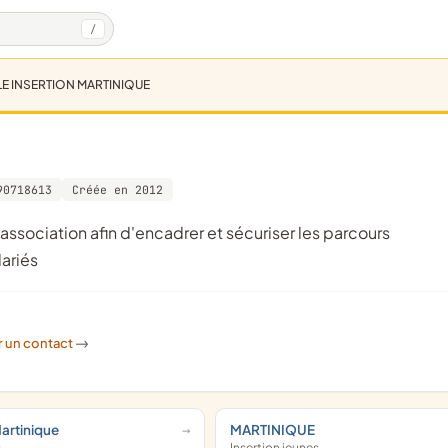
/
E INSERTION MARTINIQUE
90718613
Créée en 2012
ariés
r un contact
->
Martinique
MARTINIQUE
s
Insertion jeunes