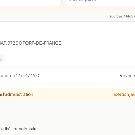
Sources
/
RNA
RIAF, 97200 FORT-DE-FRANCE
ration le
6 évèn
12/10/2017
r l'administration
Insertion je
r adhésion volontaire