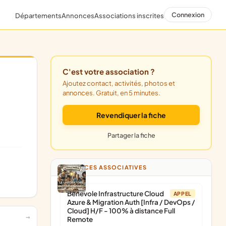
Connexion
Départements
Annonces
Associations inscrites
C'est votre association ?
Ajoutez contact, activités, photos et
annonces. Gratuit, en 5 minutes.
Revendiquer la fiche
Partager la fiche
ANNONCES ASSOCIATIVES
Bénévole Infrastructure Cloud
APPEL
Azure & Migration Auth [Infra / DevOps /
Cloud] H/F - 100% à distance Full
Remote