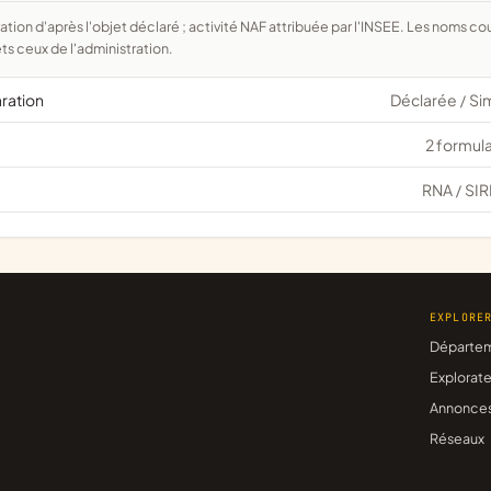
ts ceux de l'administration.
aration
Déclarée
Si
/
2 formula
RNA
SIR
/
EXPLORE
Départe
Explorate
Annonce
Réseaux