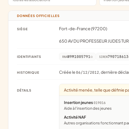
DONNÉES OFFICIELLES
Fort-de-France (97200)
SIÈGE
650 AV DU PROFESSEUR JUDES TU
W9M1005791
790718613
IDENTIFIANTS
RNA
SIREN
Créée le
, dernière décla
06/12/2012
HISTORIQUE
Activité menée, telle que définie pa
DÉTAILS
Insertion jeunes
019016
aide à l'insertion des jeunes
Activité NAF
Autres organisations fonctionnant pa