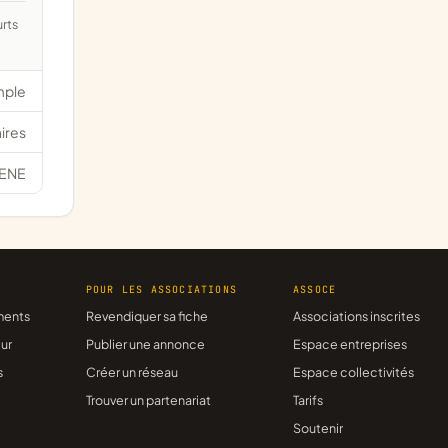
mple
ires
ENE
R
POUR LES ASSOCIATIONS
ASSOCE
ments
Revendiquer sa fiche
Associations inscrites
ur
Publier une annonce
Espace entreprises
s
Créer un réseau
Espace collectivités
Trouver un partenariat
Tarifs
Soutenir