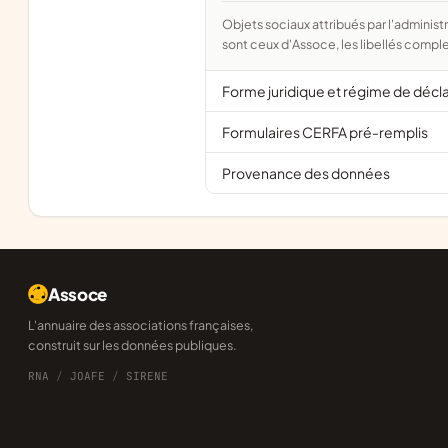
Objets sociaux attribués par l'administration d'après l'objet déclaré ; activité NAF attribuée par l'INSEE. Les noms courts
sont ceux d'Assoce, les libellés comple
Forme juridique et régime de décl
Formulaires CERFA pré-remplis
Provenance des données
Assoce
L'annuaire des associations françaises,
construit sur les données publiques.
RNA
/
JOAFE
/
SIRENE