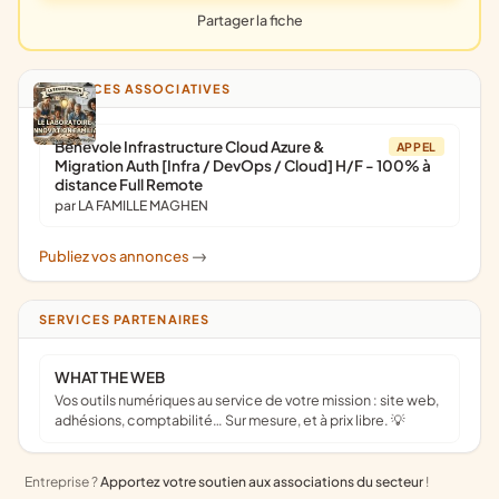
Partager la fiche
ANNONCES ASSOCIATIVES
Bénévole Infrastructure Cloud Azure &
APPEL
Migration Auth [Infra / DevOps / Cloud] H/F - 100% à
distance Full Remote
par LA FAMILLE MAGHEN
Publiez vos annonces
->
SERVICES PARTENAIRES
WHAT THE WEB
Vos outils numériques au service de votre mission : site web,
adhésions, comptabilité… Sur mesure, et à prix libre. 💡
Entreprise ?
Apportez votre soutien aux associations du secteur
!