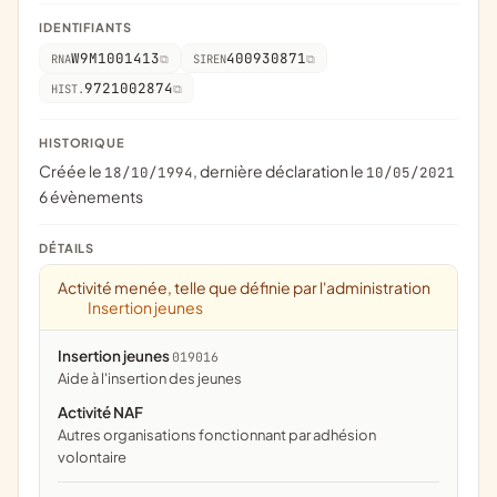
IDENTIFIANTS
W9M1001413
400930871
RNA
SIREN
9721002874
HIST.
HISTORIQUE
Créée le
, dernière déclaration le
18/10/1994
10/05/2021
6 évènements
DÉTAILS
Activité menée, telle que définie par l'administration
Insertion jeunes
Insertion jeunes
019016
aide à l'insertion des jeunes
Activité NAF
Autres organisations fonctionnant par adhésion
volontaire