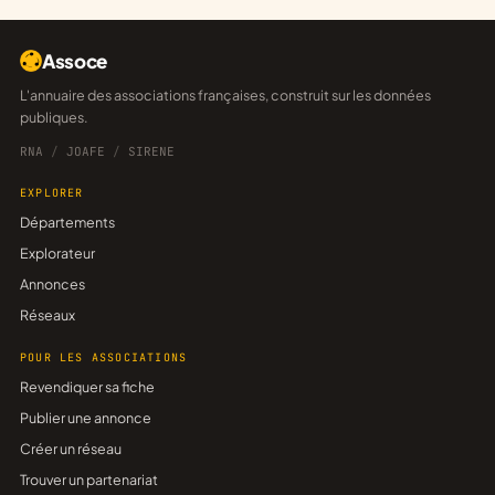
Assoce
L'annuaire des associations françaises, construit sur les données
publiques.
RNA
/
JOAFE
/
SIRENE
EXPLORER
Départements
Explorateur
Annonces
Réseaux
POUR LES ASSOCIATIONS
Revendiquer sa fiche
Publier une annonce
Créer un réseau
Trouver un partenariat