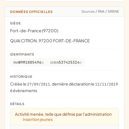
Sources
/
RNA
/
SIRENE
DONNÉES OFFICIELLES
SIÈGE
Fort-de-France (97200)
QUAI CITRON, 97200 FORT-DE-FRANCE
IDENTIFIANTS
W9M1005496
537425324
RNA
SIREN
HISTORIQUE
Créée le
, dernière déclaration le
27/09/2011
12/11/2019
6 évènements
DÉTAILS
Activité menée, telle que définie par l'administration
Insertion jeunes