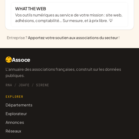
WHAT THE WEB
Vos outils numériques au service de votre mission : site web,
adhésions, comptabilité… Sur mesure, et à prix libre. 💡
Entreprise ?
Apportez votre soutien aux associations du secteur
!
Assoce
L'annuaire des associations françaises, construit sur les données
publiques.
RNA
/
JOAFE
/
SIRENE
EXPLORER
Départements
Explorateur
Annonces
Réseaux