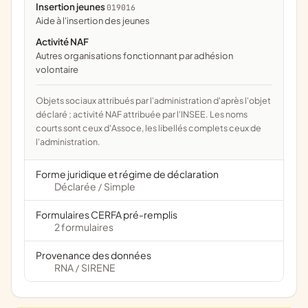
Insertion jeunes
019016
aide à l'insertion des jeunes
Activité NAF
Autres organisations fonctionnant par adhésion
volontaire
Objets sociaux attribués par l'administration d'après l'objet
déclaré ; activité NAF attribuée par l'INSEE. Les noms
courts sont ceux d'Assoce, les libellés complets ceux de
l'administration.
Forme juridique et régime de déclaration
Déclarée
Simple
/
Formulaires CERFA pré-remplis
2 formulaires
Provenance des données
RNA
SIRENE
/