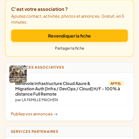
C'est votre association ?
Ajoutez contact, activités, photos et annonces. Gratuit, en 5
minutes.
Revendiquer la fiche
Partager la fiche
ANNONCES ASSOCIATIVES
Bénévole Infrastructure Cloud Azure &
APPEL
Migration Auth [Infra / DevOps / Cloud] H/F - 100% à
distance Full Remote
par LA FAMILLE MAGHEN
Publiez vos annonces
->
SERVICES PARTENAIRES