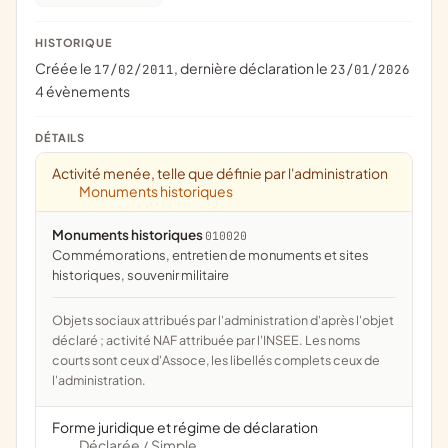
HISTORIQUE
Créée le
, dernière déclaration le
17/02/2011
23/01/2026
4 évènements
DÉTAILS
Activité menée, telle que définie par l'administration
Monuments historiques
Monuments historiques
010020
commémorations, entretien de monuments et sites
historiques, souvenir militaire
Objets sociaux attribués par l'administration d'après l'objet
déclaré ; activité NAF attribuée par l'INSEE. Les noms
courts sont ceux d'Assoce, les libellés complets ceux de
l'administration.
Forme juridique et régime de déclaration
Déclarée
Simple
/