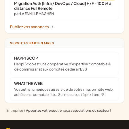
Migration Auth [Infra / DevOps / Cloud] H/F - 100% à
distance Full Remote
par LA FAMILLE MAGHEN
Publiez vos annonces
->
SERVICES PARTENAIRES
HAPPI SCOP
Happï Scop est une coopérative d’expertise comptable &
de commissariat aux comptes dédié à l'ESS
WHAT THE WEB
Vos outils numériques au service de votre mission : site web,
adhésions, comptabilité… Sur mesure, et à prix libre. 💡
Entreprise ?
Apportez votre soutien aux associations du secteur
!