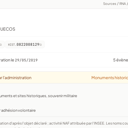
Sources
/
RNA
IQUECOS
0822008129
HIST.
ration le
5 évèn
29/05/2019
r l'administration
Monuments histori
nts et sites historiques, souvenir militaire
r adhésion volontaire