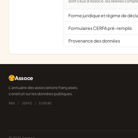
sont ceux d'Assoce, les libellés comple
Forme juridique et régime de décl
Formulaires CERFA pré-remplis
Provenance des données
Assoce
L'annuaire des associations françaises,
construit sur les données publiques.
RNA
/
JOAFE
/
SIRENE
© 2026 Assoce