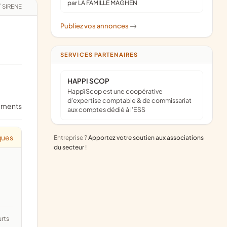
par LA FAMILLE MAGHEN
/
SIRENE
Publiez vos annonces
->
SERVICES PARTENAIRES
HAPPI SCOP
Happï Scop est une coopérative
d’expertise comptable & de commissariat
ements
aux comptes dédié à l'ESS
ques
Entreprise ?
Apportez votre soutien aux associations
du secteur
!