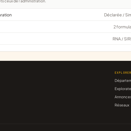
ts ceux de l'administration.
aration
Déclarée
Si
/
2 formula
RNA
SIR
/
EXPLORE
Départe
Explorate
Annonce
Réseaux