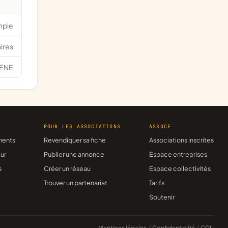
mple
ires
ENE
R
POUR LES ASSOCIATIONS
ASSOCE
ments
Revendiquer sa fiche
Associations inscrites
ur
Publier une annonce
Espace entreprises
s
Créer un réseau
Espace collectivités
Trouver un partenariat
Tarifs
Soutenir
Mentions légales
/
Confidentialité
/
CGU