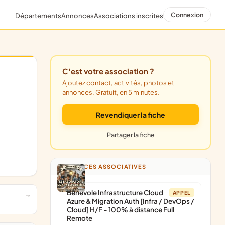
Connexion
Départements
Annonces
Associations inscrites
C'est votre association ?
Ajoutez contact, activités, photos et
annonces. Gratuit, en 5 minutes.
Revendiquer la fiche
Partager la fiche
ANNONCES ASSOCIATIVES
Bénévole Infrastructure Cloud
APPEL
Azure & Migration Auth [Infra / DevOps /
Cloud] H/F - 100% à distance Full
Remote