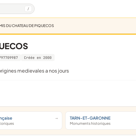
/
AMIS DU CHATEAU DE PIQUECOS
QUECOS
797709987
Créée en 2000
origines medievales a nos jours
nçaise
TARN-ET-GARONNE
toriques
Monuments historiques