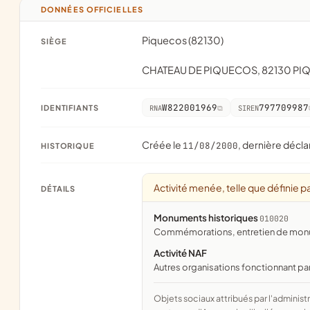
DONNÉES OFFICIELLES
Piquecos (82130)
SIÈGE
CHATEAU DE PIQUECOS, 82130 P
W822001969
797709987
IDENTIFIANTS
RNA
SIREN
Créée le
, dernière décla
11/08/2000
HISTORIQUE
Activité menée, telle que définie pa
DÉTAILS
Monuments historiques
010020
commémorations, entretien de monume
Activité NAF
Autres organisations fonctionnant pa
Objets sociaux attribués par l'administration d'après l'objet déclaré ; activité NAF attribuée par l'INSEE. Les noms courts