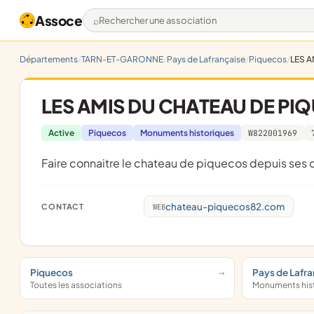
Assoce
Rechercher une association
Départements
TARN-ET-GARONNE
Pays de Lafrançaise
Piquecos
LES 
LES AMIS DU CHATEAU DE PI
Active
Piquecos
Monuments historiques
W822001969
faire connaitre le chateau de piquecos depuis ses 
chateau-piquecos82.com
CONTACT
WEB
Piquecos
Pays de Lafra
Toutes les associations
Monuments his