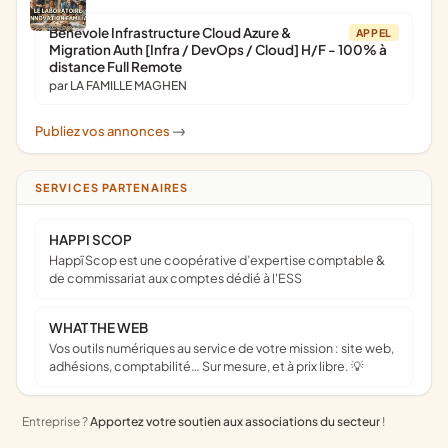
Bénévole Infrastructure Cloud Azure &
APPEL
Migration Auth [Infra / DevOps / Cloud] H/F - 100% à
distance Full Remote
par LA FAMILLE MAGHEN
Publiez vos annonces
->
SERVICES PARTENAIRES
HAPPI SCOP
Happï Scop est une coopérative d’expertise comptable &
de commissariat aux comptes dédié à l'ESS
WHAT THE WEB
Vos outils numériques au service de votre mission : site web,
adhésions, comptabilité… Sur mesure, et à prix libre. 💡
Entreprise ?
Apportez votre soutien aux associations du secteur
!