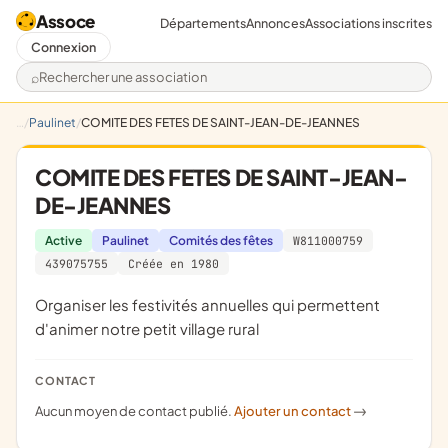
Assoce
Départements
Annonces
Associations inscrites
Connexion
Rechercher une association
Paulinet
COMITE DES FETES DE SAINT-JEAN-DE-JEANNES
COMITE DES FETES DE SAINT-JEAN-
DE-JEANNES
Active
Paulinet
Comités des fêtes
W811000759
439075755
Créée en 1980
Organiser les festivités annuelles qui permettent
d'animer notre petit village rural
CONTACT
Aucun moyen de contact publié.
Ajouter un contact
->