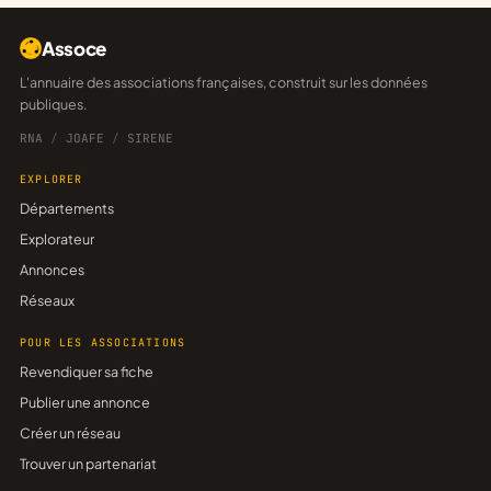
Assoce
L'annuaire des associations françaises, construit sur les données
publiques.
RNA
/
JOAFE
/
SIRENE
EXPLORER
Départements
Explorateur
Annonces
Réseaux
POUR LES ASSOCIATIONS
Revendiquer sa fiche
Publier une annonce
Créer un réseau
Trouver un partenariat