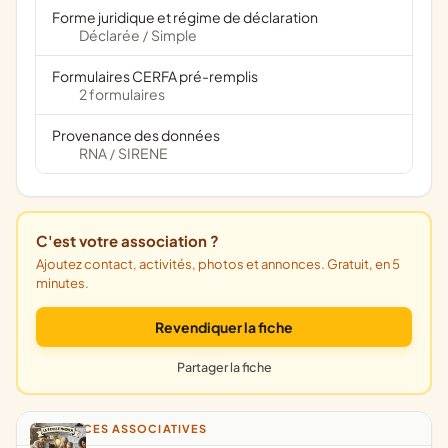
Forme juridique et régime de déclaration
Déclarée
Simple
/
Formulaires CERFA pré-remplis
2 formulaires
Provenance des données
RNA
SIRENE
/
C'est votre association ?
Ajoutez contact, activités, photos et annonces. Gratuit, en 5
minutes.
Revendiquer la fiche
Partager la fiche
ANNONCES ASSOCIATIVES