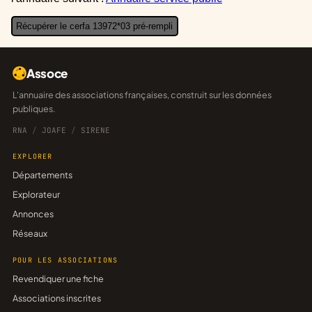
Récupérer le cerfa 13972*03 pré-rempli
Assoce
L'annuaire des associations françaises, construit sur les données
publiques.
RNA
/
JOAFE
/
SIRENE
EXPLORER
Départements
Explorateur
Annonces
Réseaux
POUR LES ASSOCIATIONS
Revendiquer une fiche
Associations inscrites