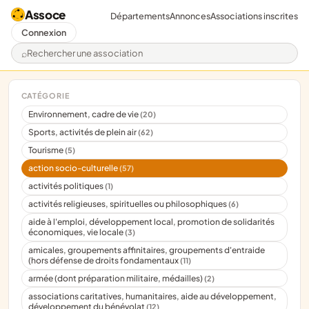
Assoce
Départements
Annonces
Associations inscrites
Connexion
Rechercher une association
CATÉGORIE
Environnement, cadre de vie
(20)
Sports, activités de plein air
(62)
Tourisme
(5)
action socio-culturelle
(57)
activités politiques
(1)
activités religieuses, spirituelles ou philosophiques
(6)
aide à l'emploi, développement local, promotion de solidarités
économiques, vie locale
(3)
amicales, groupements affinitaires, groupements d'entraide
(hors défense de droits fondamentaux
(11)
armée (dont préparation militaire, médailles)
(2)
associations caritatives, humanitaires, aide au développement,
développement du bénévolat
(12)