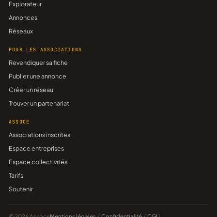
Explorateur
Annonces
Réseaux
POUR LES ASSOCIATIONS
Revendiquer sa fiche
Publier une annonce
Créer un réseau
Trouver un partenariat
ASSOCE
Associations inscrites
Espace entreprises
Espace collectivités
Tarifs
Soutenir
© 2026 Assoce
Mentions légales
/
Confidentialité
/
CGU