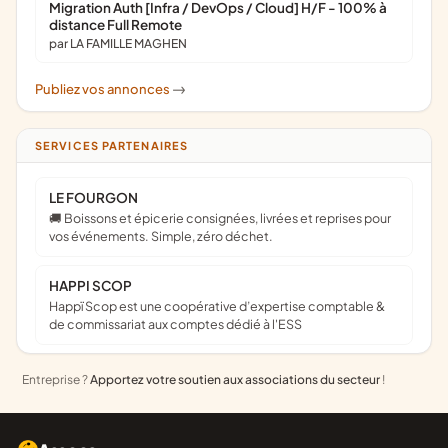
Migration Auth [Infra / DevOps / Cloud] H/F - 100% à
distance Full Remote
par LA FAMILLE MAGHEN
Publiez vos annonces
->
SERVICES PARTENAIRES
LE FOURGON
🚚 Boissons et épicerie consignées, livrées et reprises pour
vos événements. Simple, zéro déchet.
HAPPI SCOP
Happï Scop est une coopérative d’expertise comptable &
de commissariat aux comptes dédié à l'ESS
Entreprise ?
Apportez votre soutien aux associations du secteur
!