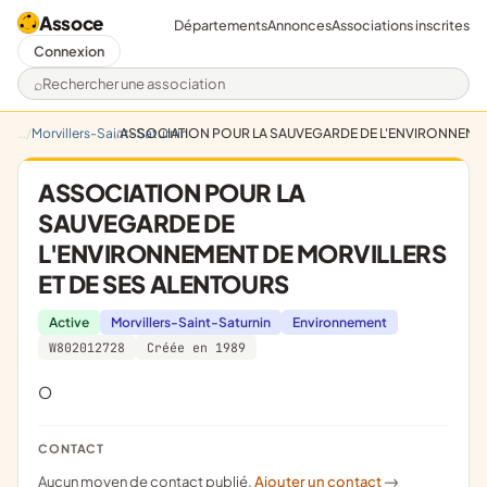
Assoce
Départements
Annonces
Associations inscrites
Connexion
Rechercher une association
Morvillers-Saint-Saturnin
ASSOCIATION POUR LA SAUVEGARDE DE L'ENVIRONNEMEN
ASSOCIATION POUR LA
SAUVEGARDE DE
L'ENVIRONNEMENT DE MORVILLERS
ET DE SES ALENTOURS
Active
Morvillers-Saint-Saturnin
Environnement
W802012728
Créée en 1989
o
CONTACT
Aucun moyen de contact publié.
Ajouter un contact
->