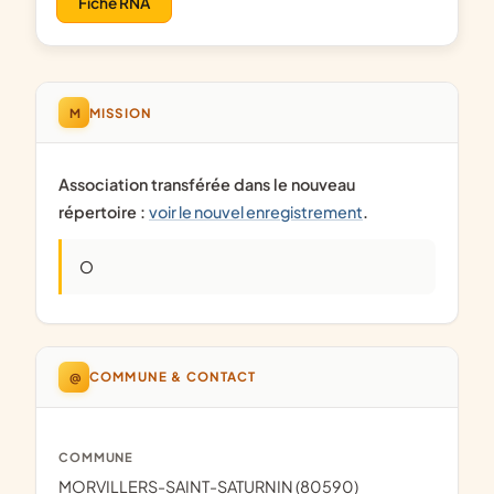
Fiche RNA
M
MISSION
Association transférée dans le nouveau
répertoire :
voir le nouvel enregistrement
.
O
@
COMMUNE & CONTACT
COMMUNE
MORVILLERS-SAINT-SATURNIN (80590)