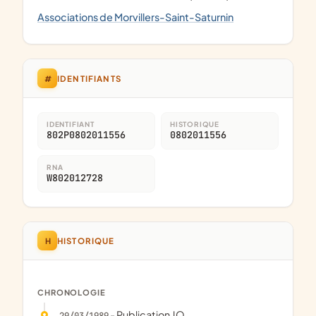
Associations de Morvillers-Saint-Saturnin
#
IDENTIFIANTS
IDENTIFIANT
HISTORIQUE
802P0802011556
0802011556
RNA
W802012728
H
HISTORIQUE
CHRONOLOGIE
- Publication JO
29/03/1989