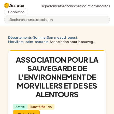
Assoce
Départements
Annonces
Associations inscrites
Connexion
Rechercher une association
départements
somme
somme sud-ouest
/
/
/
morvillers-saint-saturnin
association pour la sauvegarde de l'environnement de morvillers et de ses alentours
/
ASSOCIATION POUR LA
SAUVEGARDE DE
L'ENVIRONNEMENT DE
MORVILLERS ET DE SES
ALENTOURS
Active
Transférée RNA