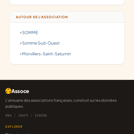
AUTOUR DE L'ASSOCIATION
SOMME
Somme Sud-Ouest
Morvillers-Saint-Saturnin
Assoce
L'annuaire des associations françaises, construit sur les données
publiques.
RNA
/
JOAFE
/
SIRENE
EXPLORER