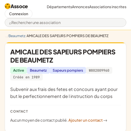
Assoce
Départements
Annonces
Associations inscrites
Connexion
Rechercher une association
Beaumetz
AMICALE DES SAPEURS POMPIERS DE BEAUMETZ
AMICALE DES SAPEURS POMPIERS
DE BEAUMETZ
Active
Beaumetz
Sapeurs pompiers
W802009960
Créée en 1989
subvenir aux frais des fetes et concours ayant pour
but le perfectionnement de l instruction du corps
CONTACT
Aucun moyen de contact publié.
Ajouter un contact
->