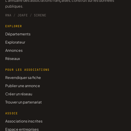
L'annuaire des associations françaises, construit sur les données
publiques.
RNA
/
JOAFE
/
SIRENE
EXPLORER
Départements
Explorateur
Annonces
Réseaux
POUR LES ASSOCIATIONS
Revendiquer sa fiche
Publier une annonce
Créer un réseau
Trouver un partenariat
ASSOCE
Associations inscrites
Espace entreprises