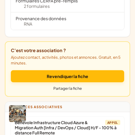
Formulaires CERFA pré-remplis
2 formulaires
Provenance des données
RNA
C'est votre association ?
Ajoutez contact, activités, photos et annonces. Gratuit, en 5
minutes.
Revendiquer la fiche
Partager la fiche
ANNONCES ASSOCIATIVES
Bénévole Infrastructure Cloud Azure &
APPEL
Migration Auth [Infra / DevOps / Cloud] H/F - 100% à
distance Full Remote