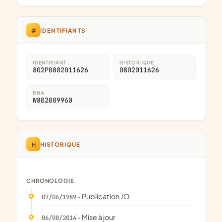
#
IDENTIFIANTS
IDENTIFIANT
HISTORIQUE
802P0802011626
0802011626
RNA
W802009960
H
HISTORIQUE
CHRONOLOGIE
- Publication JO
07/06/1989
- Mise à jour
06/08/2014