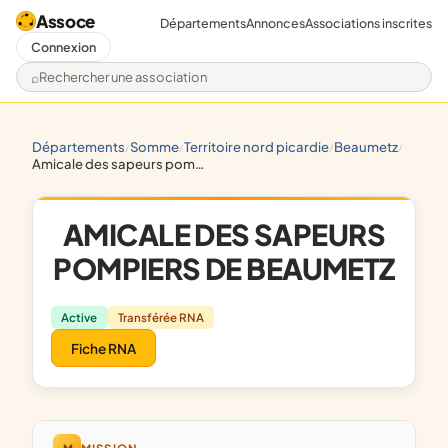
Assoce
Départements
Annonces
Associations inscrites
Connexion
Rechercher une association
départements
somme
territoire nord picardie
beaumetz
/
/
/
/
amicale des sapeurs pompiers de beaumetz
AMICALE DES SAPEURS
POMPIERS DE BEAUMETZ
Active
Transférée RNA
Fiche RNA
M