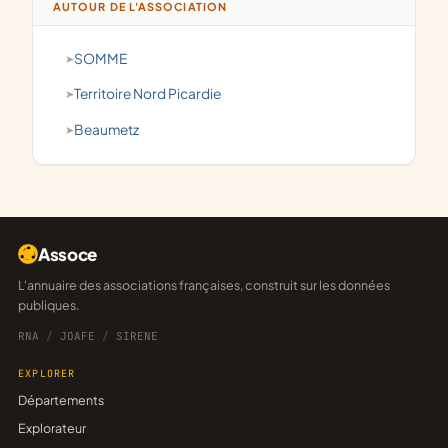
AUTOUR DE L'ASSOCIATION
SOMME
Territoire Nord Picardie
Beaumetz
Assoce
L'annuaire des associations françaises, construit sur les données
publiques.
RNA
/
JOAFE
/
SIRENE
EXPLORER
Départements
Explorateur