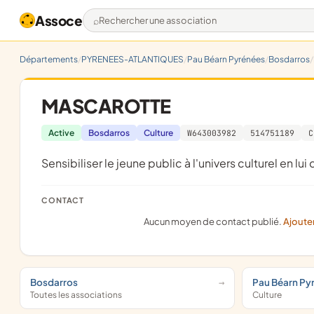
Assoce
Rechercher une association
Départements
PYRENEES-ATLANTIQUES
Pau Béarn Pyrénées
Bosdarros
MASCAROTTE
Active
Bosdarros
Culture
W643003982
514751189
C
sensibiliser le jeune public à l'univers culturel en l
CONTACT
Aucun moyen de contact publié.
Ajoute
Bosdarros
Pau Béarn Py
Toutes les associations
Culture