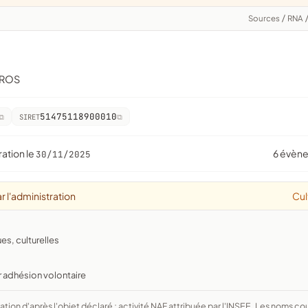
Sources
/
RNA
RROS
51475118900010
SIRET
ration le
6 évèn
30/11/2025
r l'administration
Cul
ues, culturelles
r adhésion volontaire