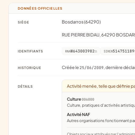
DONNÉES OFFICIELLES
Bosdarros (64290)
SIÈGE
RUE PIERRE BIDAU, 64290 BOSDA
W643003982
514751189
IDENTIFIANTS
RNA
SIREN
Créée le
, dernière décla
25/06/2009
HISTORIQUE
Activité menée, telle que définie pa
DÉTAILS
Culture
006000
culture, pratiques d'activités artistiq
Activité NAF
Autres organisations fonctionnant pa
Objets sociaux attribués par l'administration d'après l'objet déclaré ; activité NAF attribuée par l'INSEE. Les noms courts