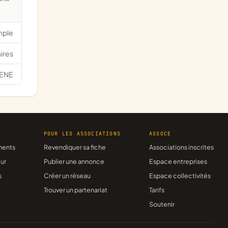
mple
ires
ENE
R
POUR LES ASSOCIATIONS
ASSOCE
ments
Revendiquer sa fiche
Associations inscrites
ur
Publier une annonce
Espace entreprises
s
Créer un réseau
Espace collectivités
Trouver un partenariat
Tarifs
Soutenir