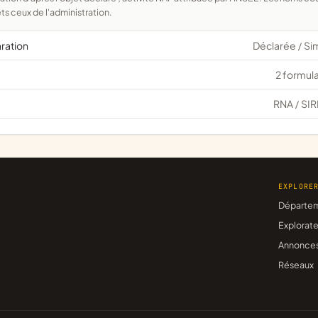
ts ceux de l'administration.
aration
Déclarée
Si
/
2 formula
RNA
SIR
/
EXPLORE
Départe
Explorate
Annonce
Réseaux