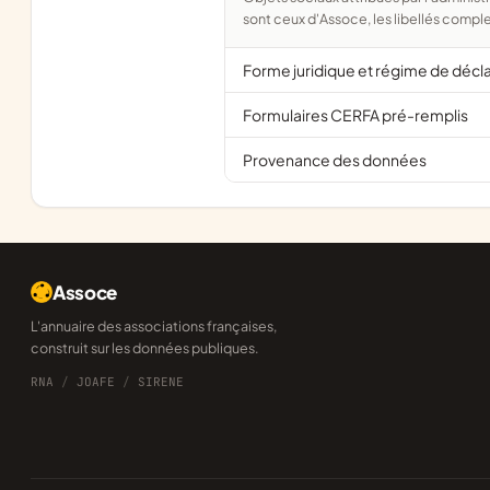
sont ceux d'Assoce, les libellés comple
Forme juridique et régime de décl
Formulaires CERFA pré-remplis
Provenance des données
Assoce
L'annuaire des associations françaises,
construit sur les données publiques.
RNA
/
JOAFE
/
SIRENE