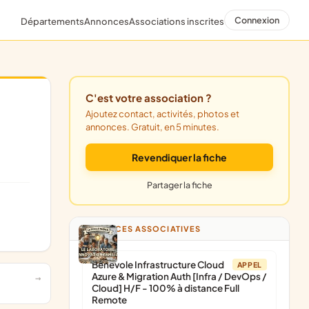
Connexion
Départements
Annonces
Associations inscrites
C'est votre association ?
Ajoutez contact, activités, photos et
annonces. Gratuit, en 5 minutes.
Revendiquer la fiche
Partager la fiche
ANNONCES ASSOCIATIVES
Bénévole Infrastructure Cloud
APPEL
Azure & Migration Auth [Infra / DevOps /
Cloud] H/F - 100% à distance Full
Remote