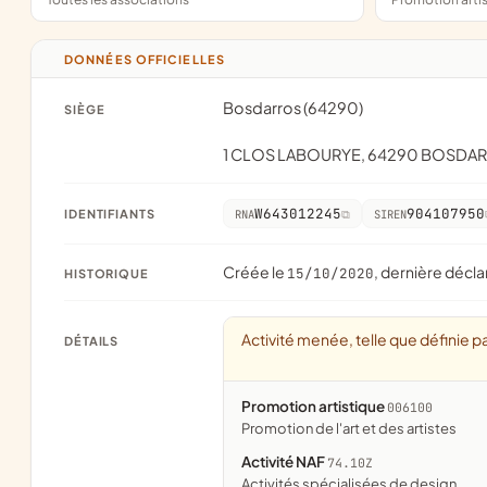
DONNÉES OFFICIELLES
Bosdarros (64290)
SIÈGE
1 CLOS LABOURYE, 64290 BOSDA
W643012245
904107950
IDENTIFIANTS
RNA
SIREN
Créée le
, dernière décla
15/10/2020
HISTORIQUE
Activité menée, telle que définie pa
DÉTAILS
Promotion artistique
006100
promotion de l'art et des artistes
Activité NAF
74.10Z
Activités spécialisées de design