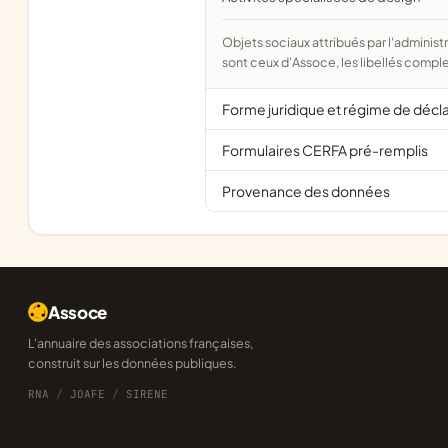
Objets sociaux attribués par l'administration d'après l'objet déclaré ; activité NAF attribuée par l'INSEE. Les noms courts
sont ceux d'Assoce, les libellés comple
Forme juridique et régime de décl
Formulaires CERFA pré-remplis
Provenance des données
Assoce
L'annuaire des associations françaises,
construit sur les données publiques.
RNA
/
JOAFE
/
SIRENE