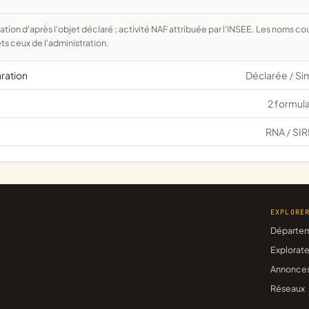
ts ceux de l'administration.
aration
Déclarée
Si
/
2 formula
RNA
SIR
/
EXPLORE
Départe
Explorate
Annonce
Réseaux