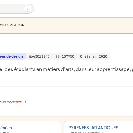
/
MEJ CREATION
sées de design
W643012245
904107950
Créée en 2020
r un contact
->
rénées
PYRENEES-ATLANTIQUES
stique
Promotion artistique