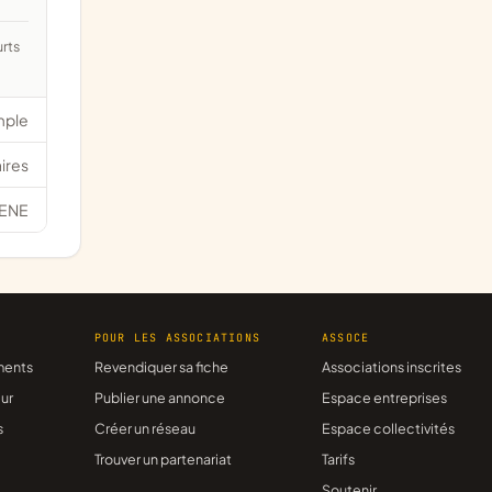
mple
ires
ENE
R
POUR LES ASSOCIATIONS
ASSOCE
ments
Revendiquer sa fiche
Associations inscrites
ur
Publier une annonce
Espace entreprises
s
Créer un réseau
Espace collectivités
Trouver un partenariat
Tarifs
Soutenir