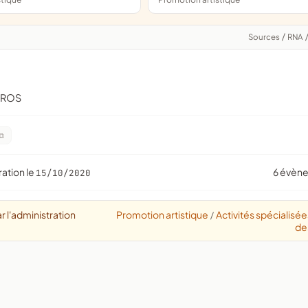
Sources
/
RNA
RROS
ration le
6 évèn
15/10/2020
r l'administration
Promotion artistique
Activités spécialisé
/
de