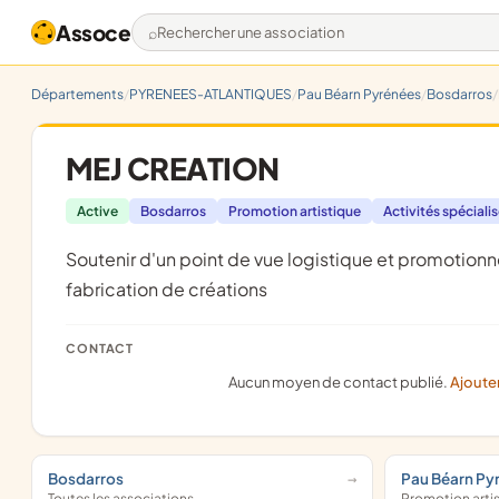
Assoce
Rechercher une association
Départements
PYRENEES-ATLANTIQUES
Pau Béarn Pyrénées
Bosdarros
MEJ CREATION
Active
Bosdarros
Promotion artistique
Activités spéciali
soutenir d'un point de vue logistique et promotionnel des étudiants en métiers d'arts, dans leur apprentissage, par la
fabrication de créations
CONTACT
Aucun moyen de contact publié.
Ajoute
Bosdarros
Pau Béarn Py
Toutes les associations
Promotion arti