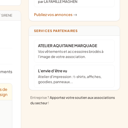
par LA FAMILLE MAGHEN
Publiez vos annonces
->
/
SIRENE
SERVICES PARTENAIRES
ATELIER AQUITAINE MARQUAGE
Vos vêtements et accessoires brodés à
l’image de votre association.
L'envie d'être vu
ements
Atelier d'impression : t-shirts, affiches,
goodies, panneaux...
es de
sign
Entreprise ?
Apportez votre soutien aux associations
du secteur
!