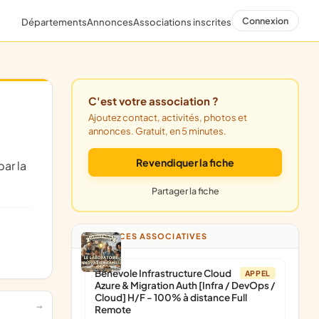
Connexion
Départements
Annonces
Associations inscrites
C'est votre association ?
Ajoutez contact, activités, photos et
annonces. Gratuit, en 5 minutes.
Revendiquer la fiche
Partager la fiche
ANNONCES ASSOCIATIVES
Bénévole Infrastructure Cloud
APPEL
Azure & Migration Auth [Infra / DevOps /
Cloud] H/F - 100% à distance Full
Remote