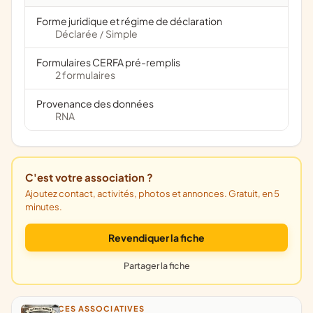
Forme juridique et régime de déclaration
Déclarée
Simple
/
Formulaires CERFA pré-remplis
2 formulaires
Provenance des données
RNA
C'est votre association ?
Ajoutez contact, activités, photos et annonces. Gratuit, en 5
minutes.
Revendiquer la fiche
Partager la fiche
ANNONCES ASSOCIATIVES