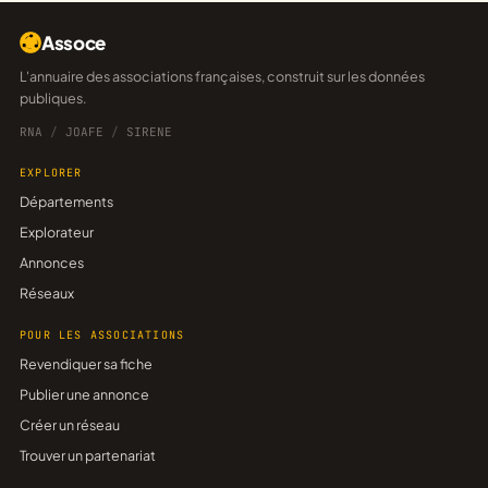
Assoce
L'annuaire des associations françaises, construit sur les données
publiques.
RNA
/
JOAFE
/
SIRENE
EXPLORER
Départements
Explorateur
Annonces
Réseaux
POUR LES ASSOCIATIONS
Revendiquer sa fiche
Publier une annonce
Créer un réseau
Trouver un partenariat