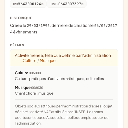
W643000124
0643007397
RNA
HIST.
HISTORIQUE
Créée le
, dernière déclaration le
29/03/1993
06/03/2017
4 évènements
DÉTAILS
Activité menée, telle que définie par l'administration
Culture
Musique
/
Culture
006000
culture, pratiques d'activités artistiques, culturelles
Musique
006030
chant choral, musique
Objets sociaux attribués par l'administration d'après l'objet
déclaré ; activité NAF attribuée par l'INSEE. Les noms
courts sont ceux d'Assoce, les libellés complets ceux de
l'administration.