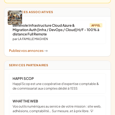
ANNONCES ASSOCIATIVES
Bénévole Infrastructure Cloud Azure &
APPEL
Migration Auth [Infra / DevOps / Cloud] H/F - 100% à
distance Full Remote
par LA FAMILLE MAGHEN
Publiez vos annonces
->
SERVICES PARTENAIRES
HAPPI SCOP
Happï Scop est une coopérative d’expertise comptable &
de commissariat aux comptes dédié à l'ESS
WHAT THE WEB
Vos outils numériques au service de votre mission : site web,
adhésions, comptabilité… Sur mesure, et à prix libre. 💡