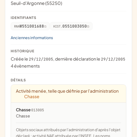
Seuil-d'Argonne (55250)
IDENTIFIANTS
W551001688
0551003050
RNA
HIST.
Anciennes informations
HISTORIQUE
Créée le
, dernière déclaration le
29/12/2005
29/12/2005
4 évènements
DÉTAILS
Activité menée, telle que définie par l'administration
Chasse
Chasse
013005
chasse
Objets sociaux attribués par l'administration d'après l'objet
déclaré ; activité NAF attribuée par l'INSEE. Les noms