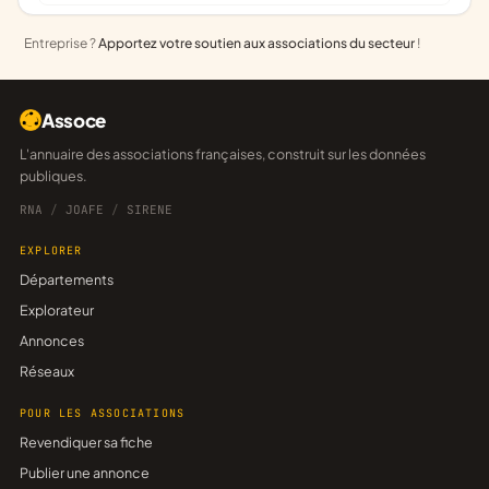
Entreprise ?
Apportez votre soutien aux associations du secteur
!
Assoce
L'annuaire des associations françaises, construit sur les données
publiques.
RNA
/
JOAFE
/
SIRENE
EXPLORER
Départements
Explorateur
Annonces
Réseaux
POUR LES ASSOCIATIONS
Revendiquer sa fiche
Publier une annonce