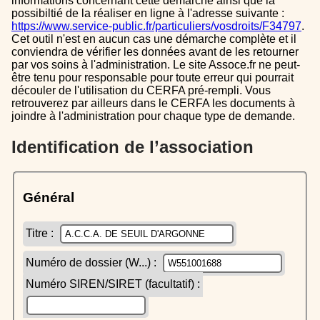
informations concernant cette démarche ainsi que la
possibiltié de la réaliser en ligne à l'adresse suivante :
https://www.service-public.fr/particuliers/vosdroits/F34797
.
Cet outil n'est en aucun cas une démarche complète et il
conviendra de vérifier les données avant de les retourner
par vos soins à l'administration. Le site Assoce.fr ne peut-
être tenu pour responsable pour toute erreur qui pourrait
découler de l'utilisation du CERFA pré-rempli. Vous
retrouverez par ailleurs dans le CERFA les documents à
joindre à l'administration pour chaque type de demande.
Identification de l’association
Général
Titre :
Numéro de dossier (W...) :
Numéro SIREN/SIRET (facultatif) :