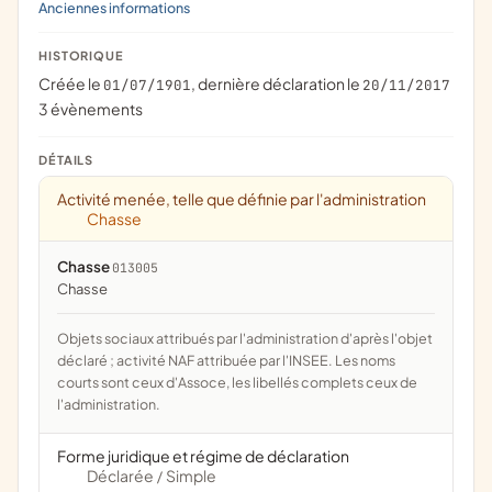
Anciennes informations
HISTORIQUE
Créée le
, dernière déclaration le
01/07/1901
20/11/2017
3 évènements
DÉTAILS
Activité menée, telle que définie par l'administration
Chasse
Chasse
013005
chasse
Objets sociaux attribués par l'administration d'après l'objet
déclaré ; activité NAF attribuée par l'INSEE. Les noms
courts sont ceux d'Assoce, les libellés complets ceux de
l'administration.
Forme juridique et régime de déclaration
Déclarée
Simple
/