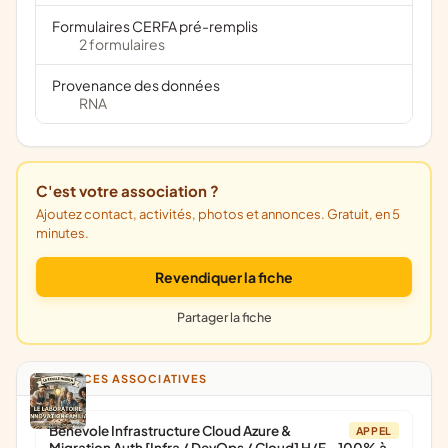
Formulaires CERFA pré-remplis
2 formulaires
Provenance des données
RNA
C'est votre association ?
Ajoutez contact, activités, photos et annonces. Gratuit, en 5
minutes.
Revendiquer la fiche
Partager la fiche
ANNONCES ASSOCIATIVES
Bénévole Infrastructure Cloud Azure &
APPEL
Migration Auth [Infra / DevOps / Cloud] H/F - 100% à