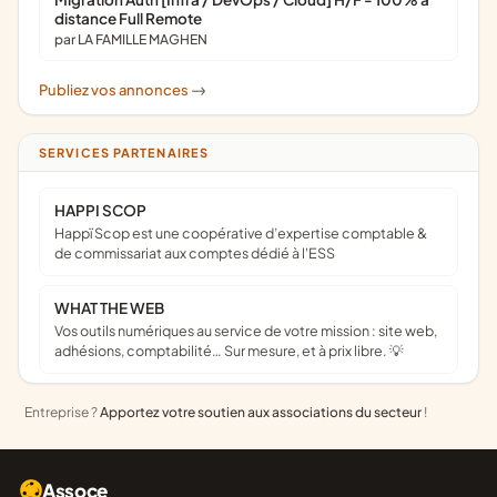
distance Full Remote
par LA FAMILLE MAGHEN
Publiez vos annonces
->
SERVICES PARTENAIRES
HAPPI SCOP
Happï Scop est une coopérative d’expertise comptable &
de commissariat aux comptes dédié à l'ESS
WHAT THE WEB
Vos outils numériques au service de votre mission : site web,
adhésions, comptabilité… Sur mesure, et à prix libre. 💡
Entreprise ?
Apportez votre soutien aux associations du secteur
!
Assoce