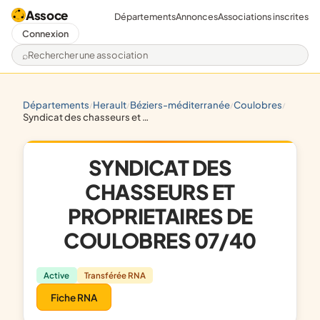
Assoce
Départements
Annonces
Associations inscrites
Connexion
Rechercher une association
départements
herault
béziers-méditerranée
coulobres
/
/
/
/
syndicat des chasseurs et proprietaires de coulobres 07/40
SYNDICAT DES
CHASSEURS ET
PROPRIETAIRES DE
COULOBRES 07/40
Active
Transférée RNA
Fiche RNA