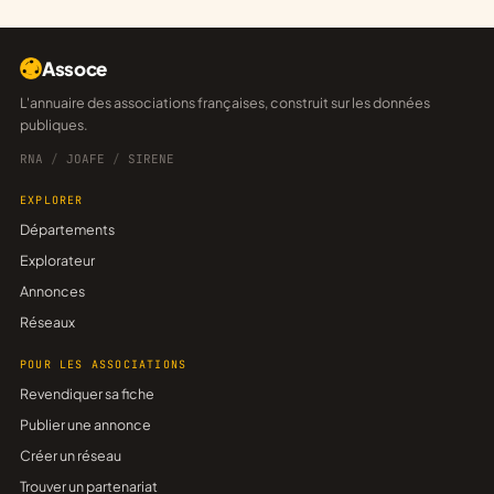
Assoce
L'annuaire des associations françaises, construit sur les données
publiques.
RNA
/
JOAFE
/
SIRENE
EXPLORER
Départements
Explorateur
Annonces
Réseaux
POUR LES ASSOCIATIONS
Revendiquer sa fiche
Publier une annonce
Créer un réseau
Trouver un partenariat