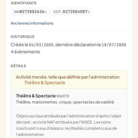
IDENTIFIANTS
W272002636
0272004087
RNA
HIST.
Anciennes informations
HISTORIQUE
Créée le
, dernière déclaration le
04/03/2005
18/07/2008
4 évènements
DÉTAILS
Activité menée, telle que définie par l'administration
Théâtre & Spectacle
Théâtre & Spectacle
006070
théâtre, marionnettes, cirque, spectacles de variété
Objets sociaux attribués par l'administration d'après l'objet
déclaré ; activité NAF attribuée par l'INSEE. Les noms
courts sont ceux d'Assoce, les libellés complets ceux de
l'administration.