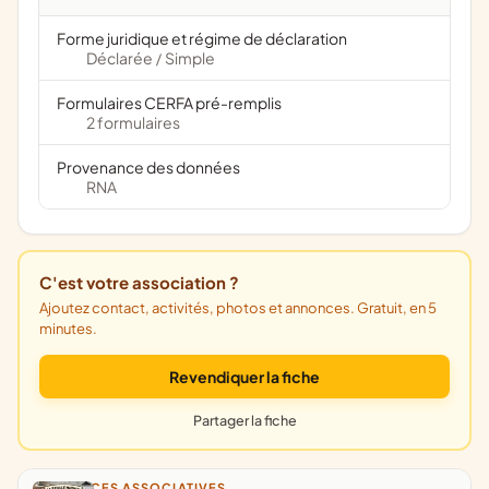
Forme juridique et régime de déclaration
Déclarée
Simple
/
Formulaires CERFA pré-remplis
2 formulaires
Provenance des données
RNA
C'est votre association ?
Ajoutez contact, activités, photos et annonces. Gratuit, en 5
minutes.
Revendiquer la fiche
Partager la fiche
ANNONCES ASSOCIATIVES