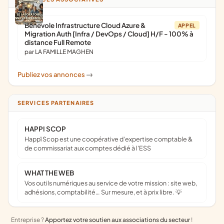
Bénévole Infrastructure Cloud Azure &
APPEL
Migration Auth [Infra / DevOps / Cloud] H/F - 100% à
distance Full Remote
par LA FAMILLE MAGHEN
Publiez vos annonces
->
SERVICES PARTENAIRES
HAPPI SCOP
Happï Scop est une coopérative d’expertise comptable &
de commissariat aux comptes dédié à l'ESS
WHAT THE WEB
Vos outils numériques au service de votre mission : site web,
adhésions, comptabilité… Sur mesure, et à prix libre. 💡
Entreprise ?
Apportez votre soutien aux associations du secteur
!