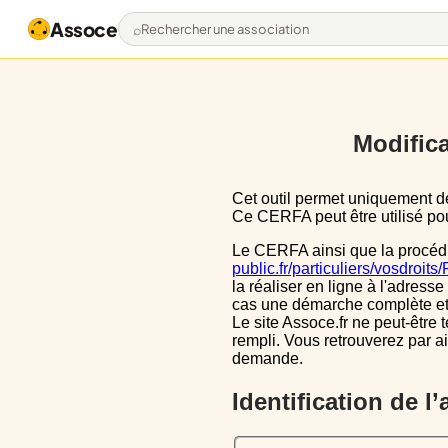
Assoce
Rechercher une association
Modifica
Cet outil permet uniquement de pré-remplir le CERFA 13971*03 avec les données actuellement disponibles publiquement.
Ce CERFA peut être utilisé pour
Le CERFA ainsi que la procéd
public.fr/particuliers/vosdroit
la réaliser en ligne à l'adresse
cas une démarche complète et i
Le site Assoce.fr ne peut-être 
rempli. Vous retrouverez par a
demande.
Identification de l