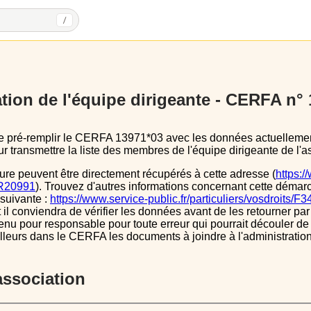
/
tion de l'équipe dirigeante - CERFA n°
 transmettre la liste des membres de l'équipe dirigeante de l'as
ure peuvent être directement récupérés à cette adresse (
https:/
s/R20991
). Trouvez d'autres informations concernant cette démarc
 suivante :
https://www.service-public.fr/particuliers/vosdroits/F
l conviendra de vérifier les données avant de les retourner par 
tenu pour responsable pour toute erreur qui pourrait découler de
illeurs dans le CERFA les documents à joindre à l'administrati
’association