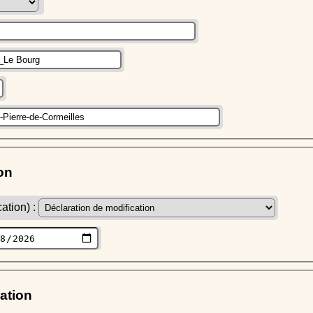
on
ation) :
ration