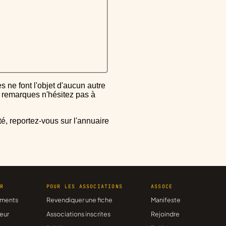
ou remarques n'hésitez pas à
ER
POUR LES ASSOCIATIONS
ASSOCE
ments
Revendiquer une fiche
Manifeste
eur
Associations inscrites
Rejoindre