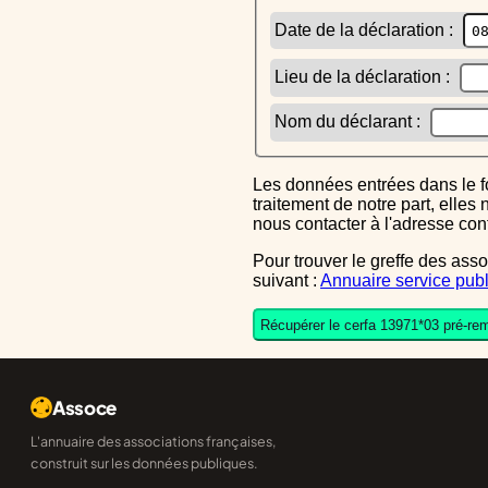
Date de la déclaration :
Lieu de la déclaration :
Nom du déclarant :
Les données entrées dans le formulaire sont uniquement inscrites dans le CERFA généré, elles ne font l'objet d'aucun autre
traitement de notre part, elle
nous contacter à l'adresse co
Pour trouver le greffe des associations auquel vous devrez ensuite envoyer le CERFA completé, reportez-vous sur l'annuaire
suivant :
Annuaire service publ
Récupérer le cerfa 13971*03 pré-rem
Assoce
L'annuaire des associations françaises,
construit sur les données publiques.