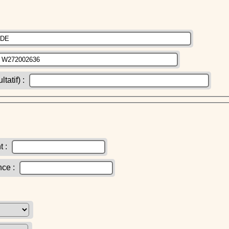
atif) :
t :
nce :