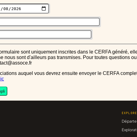
s ne nous sont d'ailleurs pas transmises. Pour toutes questions 
ntact@assoce.fr
ic
pli
EXPLOR
Départe
Explorat