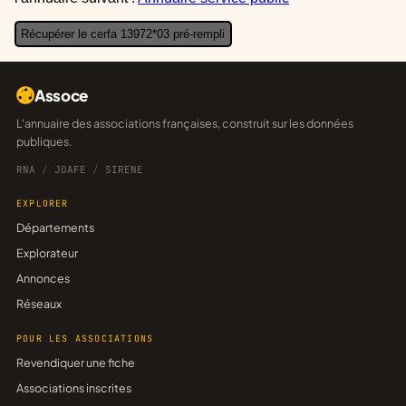
Récupérer le cerfa 13972*03 pré-rempli
Assoce
L'annuaire des associations françaises, construit sur les données
publiques.
RNA
/
JOAFE
/
SIRENE
EXPLORER
Départements
Explorateur
Annonces
Réseaux
POUR LES ASSOCIATIONS
Revendiquer une fiche
Associations inscrites