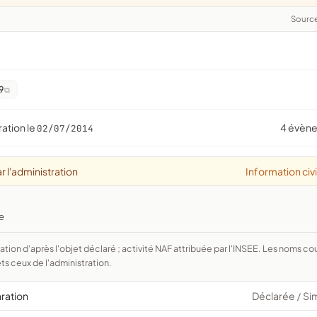
Sourc
9
ration le
4 évèn
02/07/2014
r l'administration
Information civ
ue
ts ceux de l'administration.
aration
Déclarée
Si
/