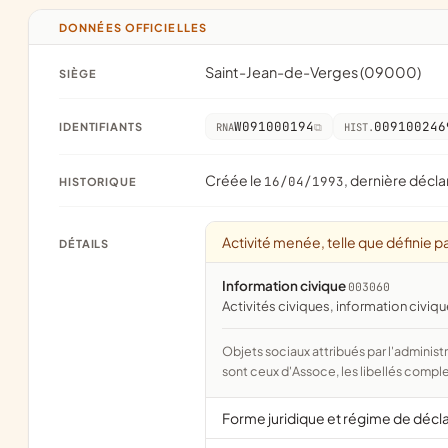
DONNÉES OFFICIELLES
Saint-Jean-de-Verges (09000)
SIÈGE
W091000194
009100246
IDENTIFIANTS
RNA
HIST.
Créée le
, dernière décla
16/04/1993
HISTORIQUE
Activité menée, telle que définie pa
DÉTAILS
Information civique
003060
activités civiques, information civiq
Objets sociaux attribués par l'administration d'après l'objet déclaré ; activité NAF attribuée par l'INSEE. Les noms courts
sont ceux d'Assoce, les libellés comple
Forme juridique et régime de décl