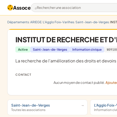
Assoce
Rechercher une association
Départements
ARIEGE
L'Agglo Foix-Varilhes
Saint-Jean-de-Verges
INST
INSTITUT DE RECHERCHE ET D
Active
Saint-Jean-de-Verges
Information civique
W0910
La recherche de l'amélioration des droits et devoir
CONTACT
Aucun moyen de contact publié.
Ajoute
Saint-Jean-de-Verges
L'Agglo Foix-
Toutes les associations
Information ci