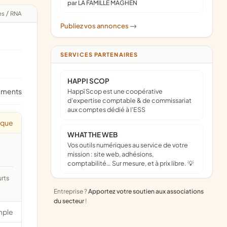
par LA FAMILLE MAGHEN
es
/
RNA
Publiez vos annonces
->
SERVICES PARTENAIRES
HAPPI SCOP
ements
Happï Scop est une coopérative
d’expertise comptable & de commissariat
aux comptes dédié à l'ESS
ique
WHAT THE WEB
Vos outils numériques au service de votre
mission : site web, adhésions,
comptabilité… Sur mesure, et à prix libre. 💡
Entreprise ?
Apportez votre soutien aux associations
du secteur
!
mple