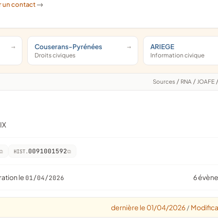
r un contact
->
Couserans-Pyrénées
ARIEGE
Droits civiques
Information civique
Sources
/
RNA
/
JOAFE
IX
0091001592
HIST.
ration le
6 évèn
01/04/2026
dernière le 01/04/2026
Modifica
/