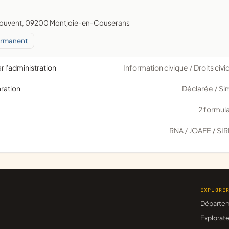
du couvent, 09200 Montjoie-en-Couserans
ermanent
r l'administration
Information civique
Droits civ
/
aration
Déclarée
Si
/
2 formula
RNA
JOAFE
SIR
/
/
EXPLORE
Départe
Explorate