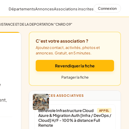
Connexion
Départements
Annonces
Associations inscrites
STANCE ET DE LA DEPORTATION "CNRD 09"
C'est votre association ?
Ajoutez contact, activités, photos et
annonces. Gratuit, en 5 minutes.
Revendiquer la fiche
Partager la fiche
é
ANNONCES ASSOCIATIVES
ent,
Bénévole Infrastructure Cloud
APPEL
Azure & Migration Auth [Infra / DevOps /
Cloud] H/F - 100% à distance Full
Remote