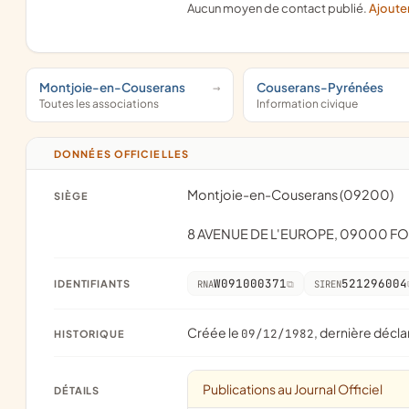
Aucun moyen de contact publié.
Ajoute
Montjoie-en-Couserans
Couserans-Pyrénées
Toutes les associations
Information civique
DONNÉES OFFICIELLES
Montjoie-en-Couserans (09200)
SIÈGE
8 AVENUE DE L'EUROPE, 09000 FO
W091000371
521296004
IDENTIFIANTS
RNA
SIREN
Créée le
, dernière décla
09/12/1982
HISTORIQUE
Publications au Journal Officiel
DÉTAILS