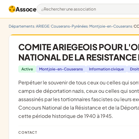
Assoce
Rechercher une association
Départements
ARIEGE
Couserans-Pyrénées
Montjoie-en-Couserans
CO
COMITE ARIEGEOIS POUR L
NATIONAL DE LA RESISTANCE 
Active
Montjoie-en-Couserans
Information civique
Droit
Perpétuer le souvenir de tous ceux ou celles qui sont morts au combat, dans la torture, dans les prisons, dans les
camps de déportation nazis, ceux ou celles qui son
assassinés par les tortionnaires fascistes ou leurs e
Concours National de la Résistance et de la Déportat
cette période historique de 1940 à 1945.
CONTACT