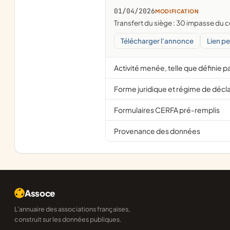
01/04/2026
MODIFICATION
Transfert du siège : 30 impasse 
Télécharger l'annonce
Lien p
Activité menée, telle que définie pa
Forme juridique et régime de décl
Formulaires CERFA pré-remplis
Provenance des données
Assoce
L'annuaire des associations françaises,
construit sur les données publiques.