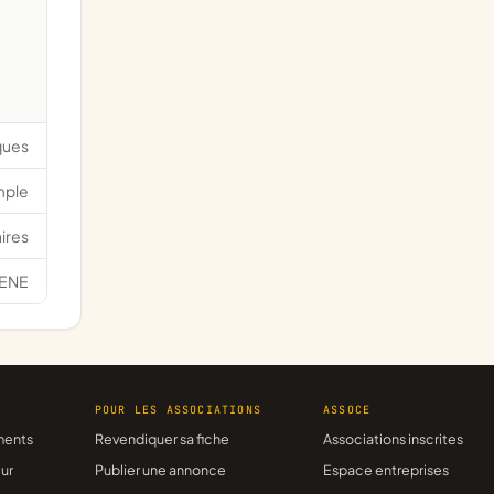
iques
mple
ires
ENE
R
POUR LES ASSOCIATIONS
ASSOCE
ments
Revendiquer sa fiche
Associations inscrites
ur
Publier une annonce
Espace entreprises