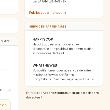
par LA FAMILLE MAGHEN
Publiez vos annonces
->
SERVICES PARTENAIRES
HAPPI SCOP
/
SIRENE
Happï Scop est une coopérative
d’expertise comptable & de commissariat
aux comptes dédié à l'ESS
WHAT THE WEB
Vos outils numériques au service de votre
mission : site web, adhésions,
comptabilité… Sur mesure, et à prix libre. 💡
ements
Entreprise ?
Apportez votre soutien aux associations
du secteur
!
tion