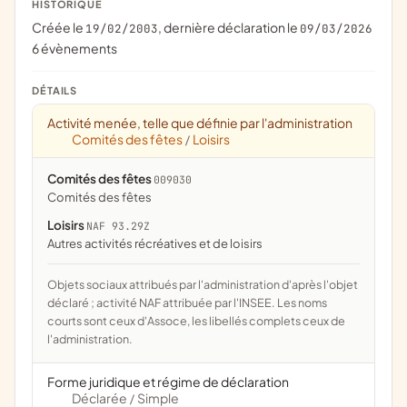
HISTORIQUE
Créée le
, dernière déclaration le
19/02/2003
09/03/2026
6 évènements
DÉTAILS
Activité menée, telle que définie par l'administration
Comités des fêtes
Loisirs
/
Comités des fêtes
009030
comités des fêtes
Loisirs
NAF 93.29Z
Autres activités récréatives et de loisirs
Objets sociaux attribués par l'administration d'après l'objet
déclaré ; activité NAF attribuée par l'INSEE. Les noms
courts sont ceux d'Assoce, les libellés complets ceux de
l'administration.
Forme juridique et régime de déclaration
Déclarée
Simple
/