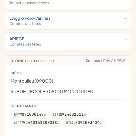
Toutes les associations
L'Agglo Foix-Varilhes
Comités des fêtes
ARIEGE
Comités des fêtes
Sources
/
RNA
/
SIRENE
DONNÉES OFFICIELLES
SIÈGE
Montoulieu (09000)
RUE DE L’ECOLE, 09000 MONTOULIEU
IDENTIFIANTS
W091000149
924601511
RNA
SIREN
92460151100018
0091003404
SIRET
HIST.