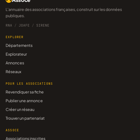
L'annuaire des associations françaises, construit sur les données
publiques.
RNA
/
JOAFE
/
SIRENE
EXPLORER
Départements
Explorateur
Annonces
Réseaux
POUR LES ASSOCIATIONS
Revendiquer sa fiche
Publier une annonce
Créer un réseau
Trouver un partenariat
ASSOCE
Associations inscrites