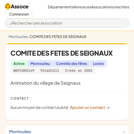
Assoce
Départements
Annonces
Associations inscrites
Connexion
Rechercher une association
Montoulieu
COMITE DES FETES DE SEIGNAUX
COMITE DES FETES DE SEIGNAUX
Active
Montoulieu
Comités des fêtes
Loisirs
W091000149
924601511
Créée en 2003
Animation du village de Seignaux
CONTACT
Aucun moyen de contact publié.
Ajouter un contact
->
Montoulieu