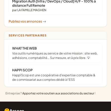
Migration Auth [Infra / DevOps / Cloud] H/F - 100% à
distance Full Remote
par LA FAMILLE MAGHEN
Publiez vos annonces
->
SERVICES PARTENAIRES
WHAT THE WEB
Vos outils numériques au service de votre mission : site web,
adhésions, comptabilité… Sur mesure, et à prix libre. 💡
HAPPI SCOP
Happï Scop est une coopérative d’expertise comptable &
de commissariat aux comptes dédié à l'ESS
Entreprise ?
Apportez votre soutien aux associations du secteur
!
Assoce