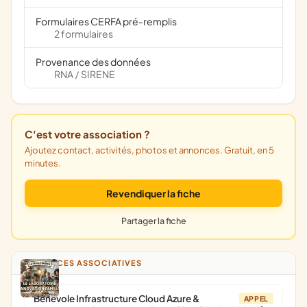
Formulaires CERFA pré-remplis
2 formulaires
Provenance des données
RNA
SIRENE
/
C'est votre association ?
Ajoutez contact, activités, photos et annonces. Gratuit, en 5
minutes.
Revendiquer la fiche
Partager la fiche
ANNONCES ASSOCIATIVES
Bénévole Infrastructure Cloud Azure &
APPEL