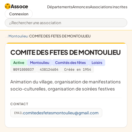
Assoce
Départements
Annonces
Associations inscrites
Connexion
Rechercher une association
Montoulieu
COMITE DES FETES DE MONTOULIEU
COMITE DES FETES DE MONTOULIEU
Active
Montoulieu
Comités des fêtes
Loisirs
W091000037
438124604
Créée en 1954
animation du village, organisation de manifestations
socio-culturelles, organisation de soirées festives
CONTACT
comitedesfetesmontoulieu@gmail.com
EMAIL