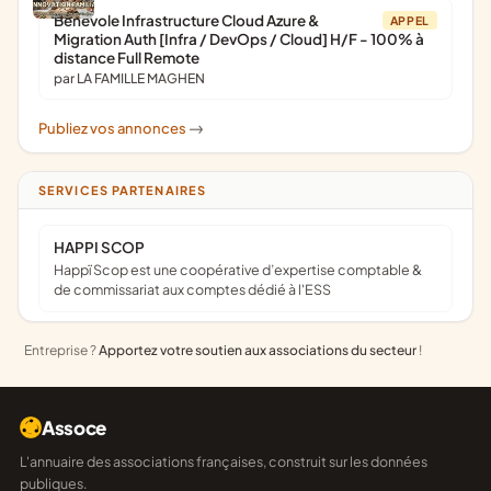
Bénévole Infrastructure Cloud Azure &
APPEL
Migration Auth [Infra / DevOps / Cloud] H/F - 100% à
distance Full Remote
par LA FAMILLE MAGHEN
Publiez vos annonces
->
SERVICES PARTENAIRES
HAPPI SCOP
Happï Scop est une coopérative d’expertise comptable &
de commissariat aux comptes dédié à l'ESS
Entreprise ?
Apportez votre soutien aux associations du secteur
!
Assoce
L'annuaire des associations françaises, construit sur les données
publiques.