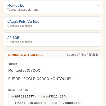
Montoulieu
Toutes les associations
L'Agglo Foix-Varilhes
Comités des fêtes
ARIEGE
Comités des fêtes
Sources
/
RNA
/
SIRENE
DONNÉES OFFICIELLES
SIÈGE
Montoulieu (09000)
RUE DE L’ECOLE, 09000 MONTOULIEU
IDENTIFIANTS
W091000037
438124604
RNA
SIREN
43812460400010
0091000601
SIRET
HIST.