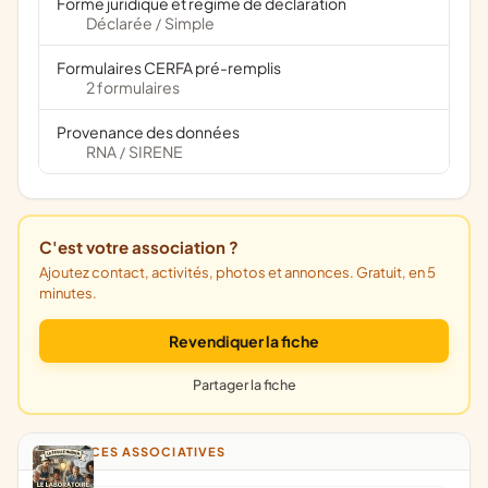
Forme juridique et régime de déclaration
Déclarée
Simple
/
Formulaires CERFA pré-remplis
2 formulaires
Provenance des données
RNA
SIRENE
/
C'est votre association ?
Ajoutez contact, activités, photos et annonces. Gratuit, en 5
minutes.
Revendiquer la fiche
Partager la fiche
ANNONCES ASSOCIATIVES