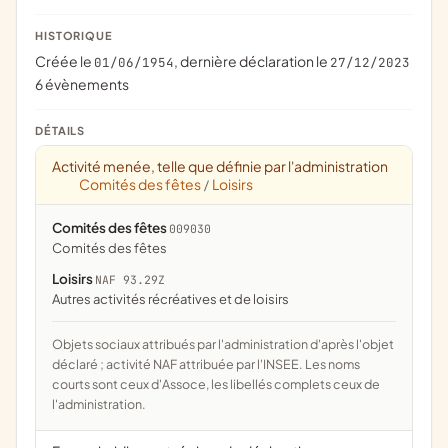
HISTORIQUE
Créée le
, dernière déclaration le
01/06/1954
27/12/2023
6 évènements
DÉTAILS
Activité menée, telle que définie par l'administration
Comités des fêtes
Loisirs
/
Comités des fêtes
009030
comités des fêtes
Loisirs
NAF 93.29Z
Autres activités récréatives et de loisirs
Objets sociaux attribués par l'administration d'après l'objet
déclaré ; activité NAF attribuée par l'INSEE. Les noms
courts sont ceux d'Assoce, les libellés complets ceux de
l'administration.