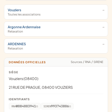
Vouziers
Toutes les associations
Argonne Ardennaise
Relaxation
ARDENNES
Relaxation
Sources
/
RNA
/
SIRENE
DONNÉES OFFICIELLES
SIÈGE
Vouziers (08400)
21 RUE DE PRAGUE, 08400 VOUZIERS
IDENTIFIANTS
W084003941
993743806
RNA
SIREN