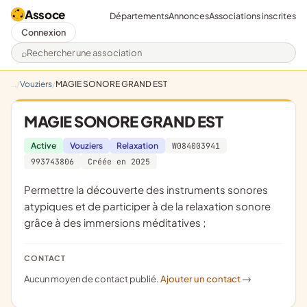
Assoce
Départements
Annonces
Associations inscrites
Connexion
Rechercher une association
Vouziers
MAGIE SONORE GRAND EST
MAGIE SONORE GRAND EST
Active
Vouziers
Relaxation
W084003941
993743806
Créée en 2025
permettre la découverte des instruments sonores
atypiques et de participer à de la relaxation sonore
grâce à des immersions méditatives ;
CONTACT
Aucun moyen de contact publié.
Ajouter un contact
->