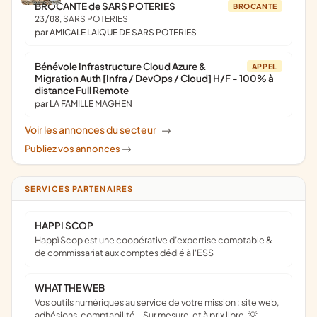
BROCANTE de SARS POTERIES
BROCANTE
23/08
, SARS POTERIES
par AMICALE LAIQUE DE SARS POTERIES
Bénévole Infrastructure Cloud Azure &
APPEL
Migration Auth [Infra / DevOps / Cloud] H/F - 100% à
distance Full Remote
par LA FAMILLE MAGHEN
Voir les annonces du secteur
->
Publiez vos annonces
->
SERVICES PARTENAIRES
HAPPI SCOP
Happï Scop est une coopérative d’expertise comptable &
de commissariat aux comptes dédié à l'ESS
WHAT THE WEB
Vos outils numériques au service de votre mission : site web,
adhésions, comptabilité… Sur mesure, et à prix libre. 💡