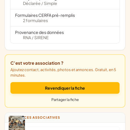
Déclarée
Simple
/
Formulaires CERFA pré-remplis
2 formulaires
Provenance des données
RNA
SIRENE
/
C'est votre association ?
Ajoutez contact, activités, photos et annonces. Gratuit, en 5
minutes.
Revendiquer la fiche
Partager la fiche
ANNONCES ASSOCIATIVES