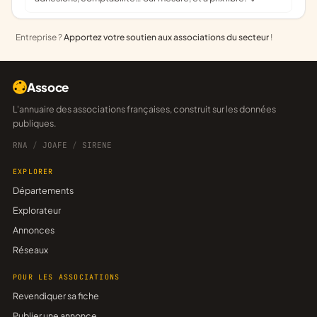
Entreprise ?
Apportez votre soutien aux associations du secteur
!
Assoce
L'annuaire des associations françaises, construit sur les données
publiques.
RNA
/
JOAFE
/
SIRENE
EXPLORER
Départements
Explorateur
Annonces
Réseaux
POUR LES ASSOCIATIONS
Revendiquer sa fiche
Publier une annonce