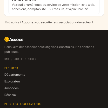
Vos outils numériques au service de votre mission : site web,
adhésions, comptabilité… Sur mesure, et à prix libre. 💡
Entreprise ?
Apportez votre soutien aux associations du secteur
!
Assoce
L'annuaire des associations françaises, construit sur les données
publiques.
RNA
/
JOAFE
/
SIRENE
EXPLORER
Départements
Explorateur
Annonces
Réseaux
POUR LES ASSOCIATIONS