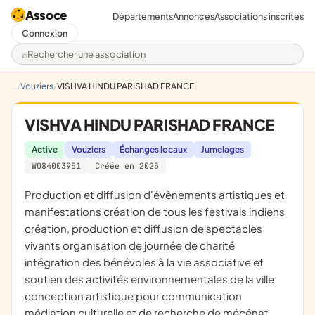
Assoce
Départements
Annonces
Associations inscrites
Connexion
Rechercher une association
Vouziers
VISHVA HINDU PARISHAD FRANCE
VISHVA HINDU PARISHAD FRANCE
Active
Vouziers
Échanges locaux
Jumelages
W084003951
Créée en 2025
production et diffusion d'évènements artistiques et
manifestations création de tous les festivals indiens
création, production et diffusion de spectacles
vivants organisation de journée de charité
intégration des bénévoles à la vie associative et
soutien des activités environnementales de la ville
conception artistique pour communication
médiation culturelle et de recherche de mécénat