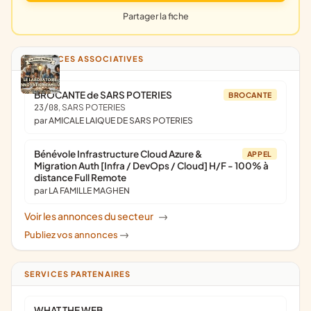
Partager la fiche
ANNONCES ASSOCIATIVES
BROCANTE de SARS POTERIES
BROCANTE
23/08
, SARS POTERIES
par AMICALE LAIQUE DE SARS POTERIES
Bénévole Infrastructure Cloud Azure &
APPEL
Migration Auth [Infra / DevOps / Cloud] H/F - 100% à
distance Full Remote
par LA FAMILLE MAGHEN
Voir les annonces du secteur
->
Publiez vos annonces
->
SERVICES PARTENAIRES
WHAT THE WEB