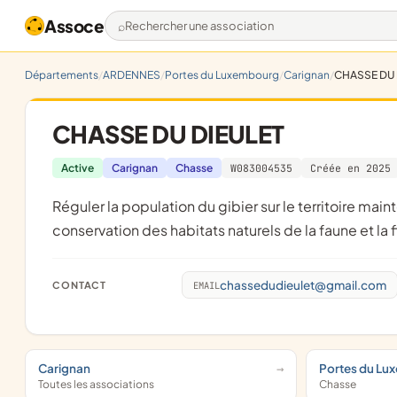
Assoce
Rechercher une association
Départements
ARDENNES
Portes du Luxembourg
Carignan
CHASSE DU 
CHASSE DU DIEULET
Active
Carignan
Chasse
W083004535
Créée en 2025
réguler la population du gibier sur le territoire maintenir l'équilibre entre agro-sylvo-cynégétique veiller à la
conservation des habitats naturels de la faune et la 
chassedudieulet@gmail.com
CONTACT
EMAIL
Carignan
Portes du Lu
Toutes les associations
Chasse