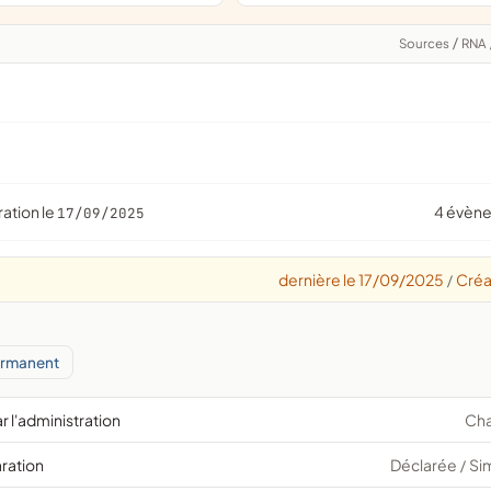
Sources
/
RNA
ration le
4 évèn
17/09/2025
dernière le 17/09/2025
Créa
/
ermanent
r l'administration
Ch
aration
Déclarée
Si
/