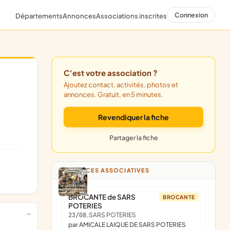
Connexion
Départements
Annonces
Associations inscrites
C'est votre association ?
Ajoutez contact, activités, photos et
annonces. Gratuit, en 5 minutes.
Revendiquer la fiche
Partager la fiche
ANNONCES ASSOCIATIVES
BROCANTE de SARS
BROCANTE
POTERIES
23/08
, SARS POTERIES
par AMICALE LAIQUE DE SARS POTERIES