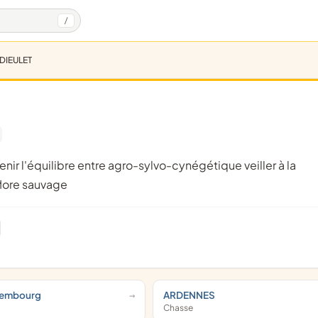
/
DIEULET
flore sauvage
xembourg
ARDENNES
Chasse