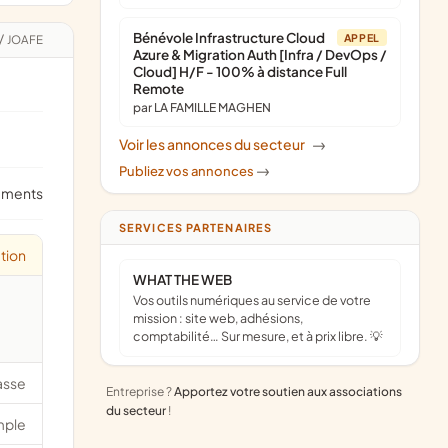
Bénévole Infrastructure Cloud
APPEL
/
JOAFE
Azure & Migration Auth [Infra / DevOps /
Cloud] H/F - 100% à distance Full
Remote
par LA FAMILLE MAGHEN
Voir les annonces du secteur
->
Publiez vos annonces
->
ements
SERVICES PARTENAIRES
tion
WHAT THE WEB
Vos outils numériques au service de votre
mission : site web, adhésions,
comptabilité… Sur mesure, et à prix libre. 💡
asse
Entreprise ?
Apportez votre soutien aux associations
du secteur
!
mple