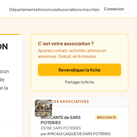
Connexion
Départements
Annonces
Associations inscrites
C'est votre association ?
ON
Ajoutez contact, activités, photos et
annonces. Gratuit, en 5 minutes.
Revendiquer la fiche
 de
Partager la fiche
e la
ANNONCES ASSOCIATIVES
BROCANTE de SARS
BROCANTE
POTERIES
23/08
, SARS POTERIES
par AMICALE LAIQUE DE SARS POTERIES