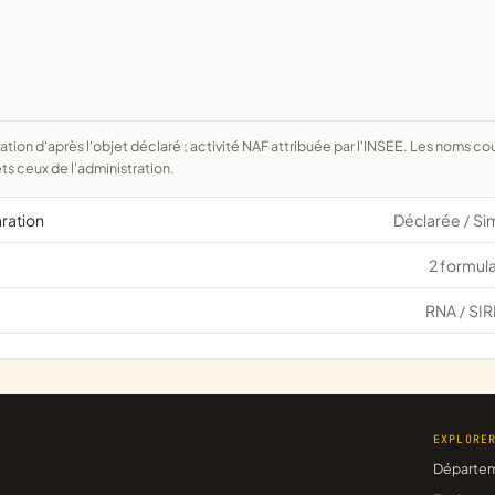
ts ceux de l'administration.
aration
Déclarée
Si
/
2 formula
RNA
SIR
/
EXPLORE
Départe