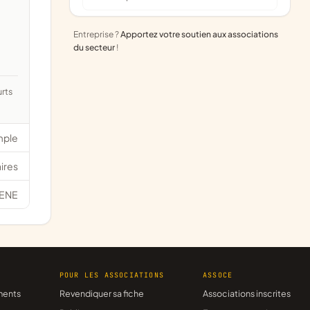
Entreprise ?
Apportez votre soutien aux associations
du secteur
!
mple
ires
ENE
R
POUR LES ASSOCIATIONS
ASSOCE
ments
Revendiquer sa fiche
Associations inscrites