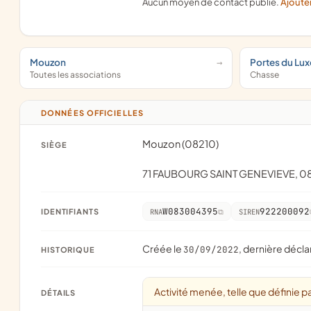
Aucun moyen de contact publié.
Ajoute
Mouzon
Portes du Lu
Toutes les associations
Chasse
DONNÉES OFFICIELLES
Mouzon (08210)
SIÈGE
71 FAUBOURG SAINT GENEVIEVE, 
W083004395
922200092
IDENTIFIANTS
RNA
SIREN
Créée le
, dernière décla
30/09/2022
HISTORIQUE
Activité menée, telle que définie pa
DÉTAILS