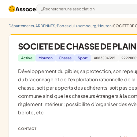
Assoce
Rechercher une association
Départements
ARDENNES
Portes du Luxembourg
Mouzon
SOCIETE DE 
SOCIETE DE CHASSE DE PLAI
Active
Mouzon
Chasse
Sport
W083004395
9222000
développement du gibier, sa protection, son repeuplement, son élevage, la destruction des nuisibles, la répression
du braconnage et de l'exploitation rationnelle de la 
chasse, soit par apports des adhérents, soit pas ces
commune ainsi que les chasseurs étrangers à la com
règlement intérieur ; possibilité d'organiser des é
belote, etc
CONTACT