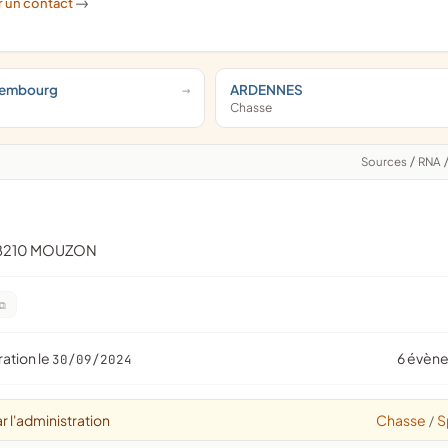
r un contact
->
xembourg
ARDENNES
Chasse
Sources
/
RNA
08210 MOUZON
ration le
6 évèn
30/09/2024
r l'administration
Chasse
S
/