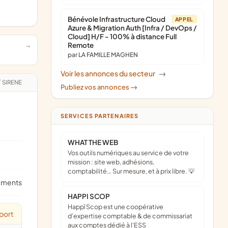
Bénévole Infrastructure Cloud
APPEL
Azure & Migration Auth [Infra / DevOps /
Cloud] H/F - 100% à distance Full
Remote
par LA FAMILLE MAGHEN
Voir les annonces du secteur
->
/
SIRENE
Publiez vos annonces
->
SERVICES PARTENAIRES
WHAT THE WEB
Vos outils numériques au service de votre
mission : site web, adhésions,
comptabilité… Sur mesure, et à prix libre. 💡
ements
HAPPI SCOP
Happï Scop est une coopérative
port
d’expertise comptable & de commissariat
aux comptes dédié à l'ESS