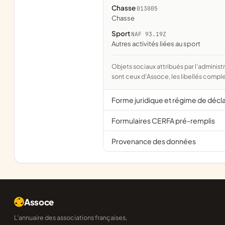
Chasse
013005
chasse
Sport
NAF 93.19Z
Autres activités liées au sport
Objets sociaux attribués par l'administration d'après l'objet déclaré ; activité NAF attribuée par l'INSEE. Les noms courts
sont ceux d'Assoce, les libellés comple
Forme juridique et régime de décl
Formulaires CERFA pré-remplis
Provenance des données
Assoce
L'annuaire des associations françaises,