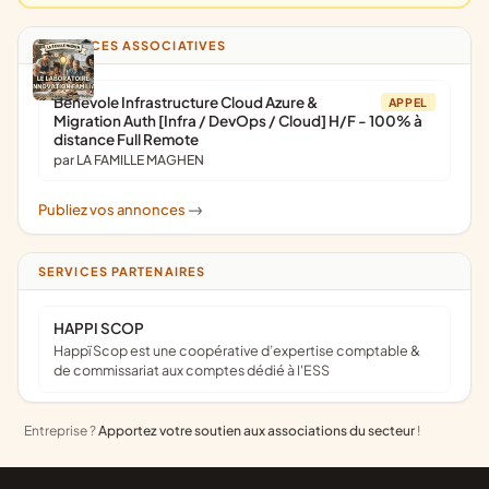
ANNONCES ASSOCIATIVES
Bénévole Infrastructure Cloud Azure &
APPEL
Migration Auth [Infra / DevOps / Cloud] H/F - 100% à
distance Full Remote
par LA FAMILLE MAGHEN
Publiez vos annonces
->
SERVICES PARTENAIRES
HAPPI SCOP
Happï Scop est une coopérative d’expertise comptable &
de commissariat aux comptes dédié à l'ESS
Entreprise ?
Apportez votre soutien aux associations du secteur
!