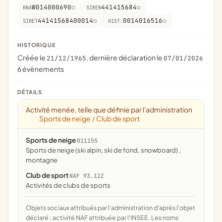
W014000690
441415684
RNA
SIREN
44141568400014
0014016516
SIRET
HIST.
HISTORIQUE
Créée le
, dernière déclaration le
21/12/1965
07/01/2026
6 évènements
DÉTAILS
Activité menée, telle que définie par l'administration
Sports de neige
Club de sport
/
Sports de neige
011155
Sports de neige (ski alpin, ski de fond, snowboard) ,
montagne
Club de sport
NAF 93.12Z
Activités de clubs de sports
Objets sociaux attribués par l'administration d'après l'objet
déclaré ; activité NAF attribuée par l'INSEE. Les noms