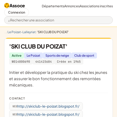
Assoce
Départements
Annonces
Associations inscrites
Connexion
Rechercher une association
Le Poizat-Lalleyriat
'SKI CLUB DU POIZAT'
'SKI CLUB DU POIZAT'
Active
Le Poizat
Sports de neige
Club de sport
W014000690
441415684
Créée en 1965
initier et développer la pratique du ski chez les jeunes
et assurer le bon fonctionnement des remontées
mécaniques.
CONTACT
http://skiclub-le-poizat.blogspot.fr/
WEB
http://skiclub-le-poizat.blogspot.fr/
WEB