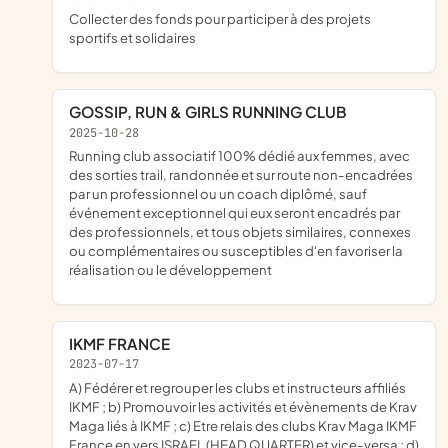
collecter des fonds pour participer à des projets
sportifs et solidaires
GOSSIP, RUN & GIRLS RUNNING CLUB
2025-10-28
running club associatif 100% dédié aux femmes, avec
des sorties trail, randonnée et sur route non-encadrées
par un professionnel ou un coach diplômé, sauf
événement exceptionnel qui eux seront encadrés par
des professionnels, et tous objets similaires, connexes
ou complémentaires ou susceptibles d'en favoriser la
réalisation ou le développement
IKMF FRANCE
2023-07-17
a) Fédérer et regrouper les clubs et instructeurs affiliés
IKMF ; b) Promouvoir les activités et évènements de Krav
Maga liés à IKMF ; c) Etre relais des clubs Krav Maga IKMF
France en vers ISRAEL (HEAD QUARTER) et vice-versa ; d)