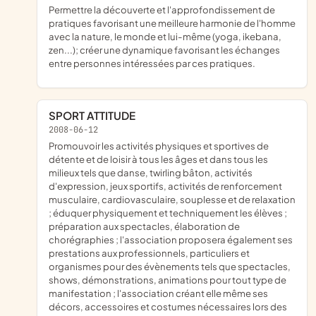
Permettre la découverte et l'approfondissement de
pratiques favorisant une meilleure harmonie de l'homme
avec la nature, le monde et lui-même (yoga, ikebana,
zen...); créer une dynamique favorisant les échanges
entre personnes intéressées par ces pratiques.
SPORT ATTITUDE
2008-06-12
promouvoir les activités physiques et sportives de
détente et de loisir à tous les âges et dans tous les
milieux tels que danse, twirling bâton, activités
d'expression, jeux sportifs, activités de renforcement
musculaire, cardiovasculaire, souplesse et de relaxation
; éduquer physiquement et techniquement les élèves ;
préparation aux spectacles, élaboration de
chorégraphies ; l'association proposera également ses
prestations aux professionnels, particuliers et
organismes pour des évènements tels que spectacles,
shows, démonstrations, animations pour tout type de
manifestation ; l'association créant elle même ses
décors, accessoires et costumes nécessaires lors des