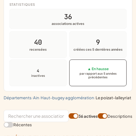
STATISTIQUES
36
associations actives
40
9
recensées
créées ces 5 dernières années
▲ En hausse
4
par rapport aux 5 années
inactives
précédentes
départements
ain
haut-bugey agglomération
le poizat-lalleyriat
/
/
/
36 actives
Descriptions
Récentes