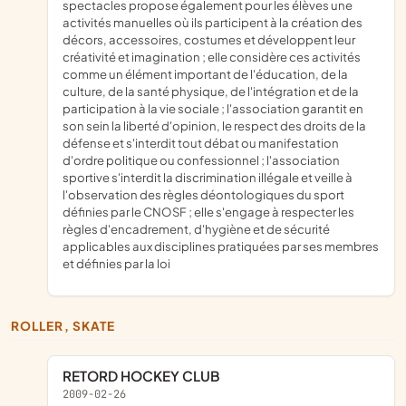
spectacles propose également pour les élèves une
activités manuelles où ils participent à la création des
décors, accessoires, costumes et développent leur
créativité et imagination ; elle considère ces activités
comme un élément important de l'éducation, de la
culture, de la santé physique, de l'intégration et de la
participation à la vie sociale ; l'association garantit en
son sein la liberté d'opinion, le respect des droits de la
défense et s'interdit tout débat ou manifestation
d'ordre politique ou confessionnel ; l'association
sportive s'interdit la discrimination illégale et veille à
l'observation des règles déontologiques du sport
définies par le CNOSF ; elle s'engage à respecter les
règles d'encadrement, d'hygiène et de sécurité
applicables aux disciplines pratiquées par ses membres
et définies par la loi
ROLLER, SKATE
RETORD HOCKEY CLUB
2009-02-26