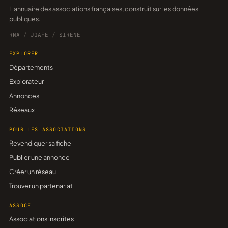
L'annuaire des associations françaises, construit sur les données
publiques.
RNA
/
JOAFE
/
SIRENE
EXPLORER
Départements
Explorateur
Annonces
Réseaux
POUR LES ASSOCIATIONS
Revendiquer sa fiche
Publier une annonce
Créer un réseau
Trouver un partenariat
ASSOCE
Associations inscrites