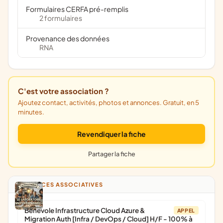
Formulaires CERFA pré-remplis
2 formulaires
Provenance des données
RNA
C'est votre association ?
Ajoutez contact, activités, photos et annonces. Gratuit, en 5
minutes.
Revendiquer la fiche
Partager la fiche
ANNONCES ASSOCIATIVES
Bénévole Infrastructure Cloud Azure &
APPEL
Migration Auth [Infra / DevOps / Cloud] H/F - 100% à