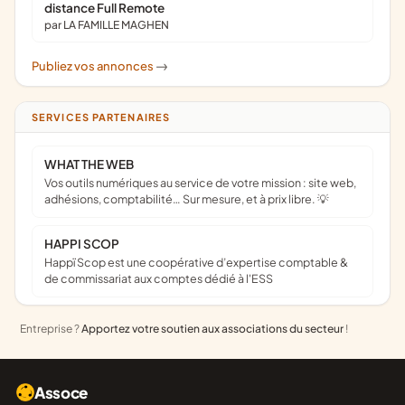
distance Full Remote
par LA FAMILLE MAGHEN
Publiez vos annonces
->
SERVICES PARTENAIRES
WHAT THE WEB
Vos outils numériques au service de votre mission : site web,
adhésions, comptabilité… Sur mesure, et à prix libre. 💡
HAPPI SCOP
Happï Scop est une coopérative d’expertise comptable &
de commissariat aux comptes dédié à l'ESS
Entreprise ?
Apportez votre soutien aux associations du secteur
!
Assoce