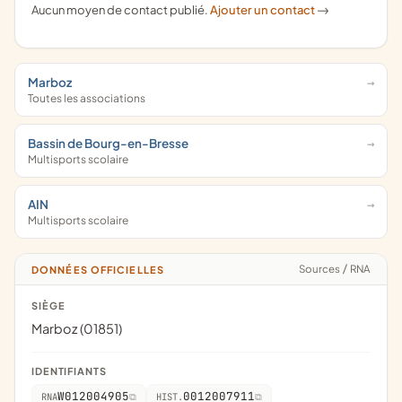
Aucun moyen de contact publié.
Ajouter un contact
->
Marboz
Toutes les associations
Bassin de Bourg-en-Bresse
Multisports scolaire
AIN
Multisports scolaire
Sources
/
RNA
DONNÉES OFFICIELLES
SIÈGE
Marboz (01851)
IDENTIFIANTS
W012004905
0012007911
RNA
HIST.