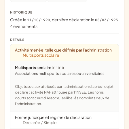
HISTORIQUE
Créée le
, dernière déclaration le
11/10/1990
08/03/1995
4 évènements
DÉTAILS
Activité menée, telle que définie par l'administration
Multisports scolaire
Multisports scolaire
011010
associations multisports scolaires ou universitaires
Objets sociaux attribués par l'administration d'après l'objet
déclaré ; activité NAF attribuée par l'INSEE. Les noms
courts sont ceux d'Assoce, les libellés complets ceux de
l'administration.
Forme juridique et régime de déclaration
Déclarée
Simple
/