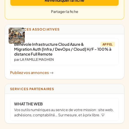
Revendiquer la fiche
Partager la fiche
ANNONCES ASSOCIATIVES
Bénévole Infrastructure Cloud Azure &
APPEL
Migration Auth [Infra / DevOps / Cloud] H/F - 100% à
distance Full Remote
par LA FAMILLE MAGHEN
Publiez vos annonces
->
SERVICES PARTENAIRES
WHAT THE WEB
Vos outils numériques au service de votre mission : site web,
adhésions, comptabilité… Sur mesure, et à prix libre. 💡