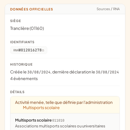
Sources
/
RNA
DONNÉES OFFICIELLES
SIÈGE
Tranclière (01160)
IDENTIFIANTS
W012016278
RNA
HISTORIQUE
Créée le
, dernière déclaration le
30/08/2024
30/08/2024
4 évènements
DÉTAILS
Activité menée, telle que définie par l'administration
Multisports scolaire
Multisports scolaire
011010
associations multisports scolaires ou universitaires