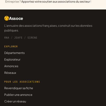
Entreprise ?
Apportez votre soutien aux associations du secteur
!
Assoce
L'annuaire des associations françaises, construit sur les données
publiques.
RNA
/
JOAFE
/
SIRENE
EXPLORER
Départements
Explorateur
Annonces
Réseaux
POUR LES ASSOCIATIONS
Revendiquer sa fiche
Publier une annonce
Créer un réseau