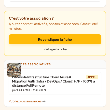
C'est votre association ?
Ajoutez contact, activités, photos et annonces. Gratuit, en 5
minutes.
Revendiquer la fiche
Partager la fiche
ANNONCES ASSOCIATIVES
Bénévole Infrastructure Cloud Azure &
APPEL
Migration Auth [Infra / DevOps / Cloud] H/F - 100% à
distance Full Remote
par LA FAMILLE MAGHEN
Publiez vos annonces
->