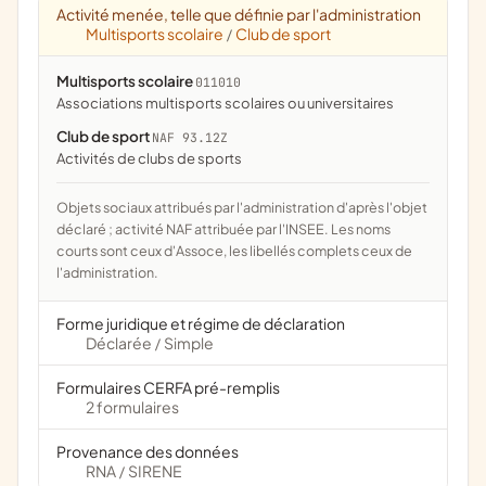
Activité menée, telle que définie par l'administration
Multisports scolaire
Club de sport
/
Multisports scolaire
011010
associations multisports scolaires ou universitaires
Club de sport
NAF 93.12Z
Activités de clubs de sports
Objets sociaux attribués par l'administration d'après l'objet
déclaré ; activité NAF attribuée par l'INSEE. Les noms
courts sont ceux d'Assoce, les libellés complets ceux de
l'administration.
Forme juridique et régime de déclaration
Déclarée
Simple
/
Formulaires CERFA pré-remplis
2 formulaires
Provenance des données
RNA
SIRENE
/