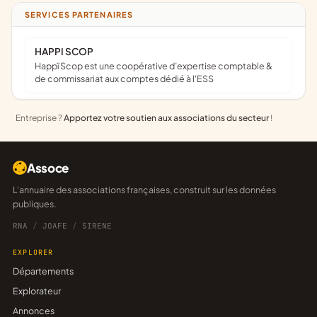
SERVICES PARTENAIRES
HAPPI SCOP
Happï Scop est une coopérative d’expertise comptable &
de commissariat aux comptes dédié à l'ESS
Entreprise ?
Apportez votre soutien aux associations du secteur
!
Assoce
L'annuaire des associations françaises, construit sur les données
publiques.
RNA
/
JOAFE
/
SIRENE
EXPLORER
Départements
Explorateur
Annonces