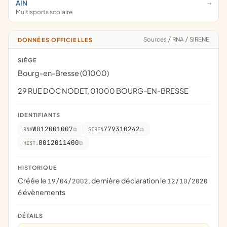
AIN
Multisports scolaire
Sources
/
RNA
/
SIRENE
DONNÉES OFFICIELLES
SIÈGE
Bourg-en-Bresse (01000)
29 RUE DOC NODET, 01000 BOURG-EN-BRESSE
IDENTIFIANTS
W012001007
779310242
RNA
SIREN
0012011400
HIST.
HISTORIQUE
Créée le
, dernière déclaration le
19/04/2002
12/10/2020
6 évènements
DÉTAILS