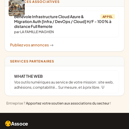
ANNONCES ASSOCIATIVES
Bénévole Infrastructure Cloud Azure &
APPEL
Migration Auth [Infra / DevOps / Cloud] H/F - 100% à
distance Full Remote
par LA FAMILLE MAGHEN
Publiez vos annonces
->
SERVICES PARTENAIRES
WHAT THE WEB
Vos outils numériques au service de votre mission : site web,
adhésions, comptabilité… Sur mesure, et à prix libre. 💡
Entreprise ?
Apportez votre soutien aux associations du secteur
!
Assoce