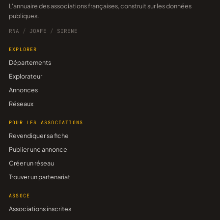
L'annuaire des associations françaises, construit sur les données
publiques.
RNA
/
JOAFE
/
SIRENE
EXPLORER
Départements
Explorateur
Annonces
Réseaux
POUR LES ASSOCIATIONS
Revendiquer sa fiche
Publier une annonce
Créer un réseau
Trouver un partenariat
ASSOCE
Associations inscrites