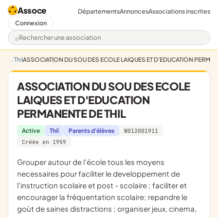
Assoce
Départements
Annonces
Associations inscrites
Connexion
Rechercher une association
Thil
ASSOCIATION DU SOU DES ECOLE LAIQUES ET D'EDUCATION PERMANE
ASSOCIATION DU SOU DES ECOLE
LAIQUES ET D'EDUCATION
PERMANENTE DE THIL
Active
Thil
Parents d'élèves
W012001911
Créée en 1959
grouper autour de l'école tous les moyens
necessaires pour faciliter le developpement de
l'instruction scolaire et post - scolaire ; faciliter et
encourager la fréquentation scolaire; repandre le
goùt de saines distractions ; organiser jeux, cinema,