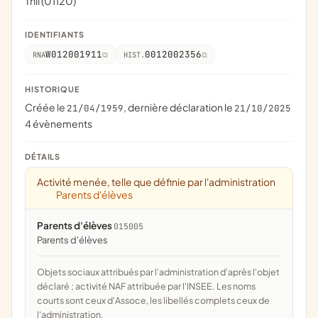
Thil (01120)
IDENTIFIANTS
W012001911
0012002356
RNA
HIST.
HISTORIQUE
Créée le
, dernière déclaration le
21/04/1959
21/10/2025
4 évènements
DÉTAILS
Activité menée, telle que définie par l'administration
Parents d'élèves
Parents d'élèves
015005
parents d'élèves
Objets sociaux attribués par l'administration d'après l'objet
déclaré ; activité NAF attribuée par l'INSEE. Les noms
courts sont ceux d'Assoce, les libellés complets ceux de
l'administration.